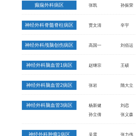
癫痫外科病区
张凯
孙振荣
神经外科脊髓脊柱病区
贾文清
辛宇
神经外科颅脑创伤病区
高国一
刘佰运
神经外科脑血管1病区
赵继宗
王硕
神经外科脑血管2病区
张岩
隋大立
神经外科脑血管3病区
杨新健
刘恋
孙立倩
张义森
神经外科肿瘤1病区
吴震
张力伟