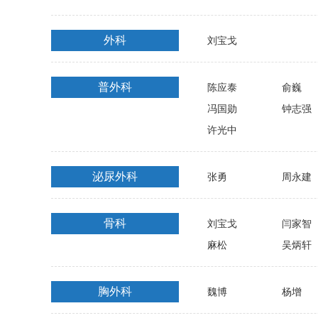
外科
刘宝戈
普外科
陈应泰
俞巍
冯国勋
钟志强
许光中
泌尿外科
张勇
周永建
骨科
刘宝戈
闫家智
麻松
吴炳轩
胸外科
魏博
杨增