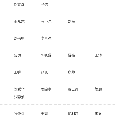
胡文瀚
张弨
王永志
韩小弟
刘海
刘伟明
李京生
曹勇
陈晓霖
晋强
王涛
王嵘
张谦
康帅
刘爱华
姜除寒
穆士卿
姜鹏
张静波
张俊廷
王亮
韩利江
李欢