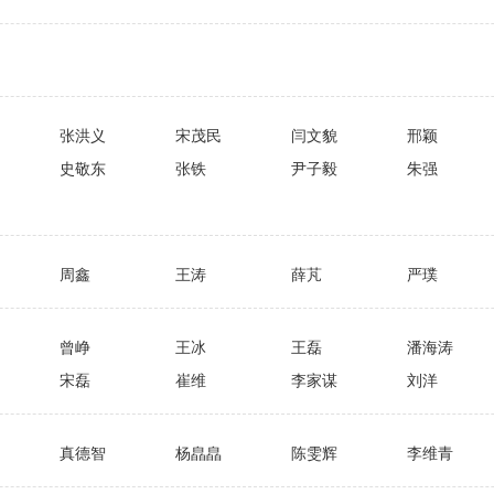
张洪义
宋茂民
闫文貌
邢颖
史敬东
张铁
尹子毅
朱强
周鑫
王涛
薛芃
严璞
曾峥
王冰
王磊
潘海涛
宋磊
崔维
李家谋
刘洋
真德智
杨皛皛
陈雯辉
李维青