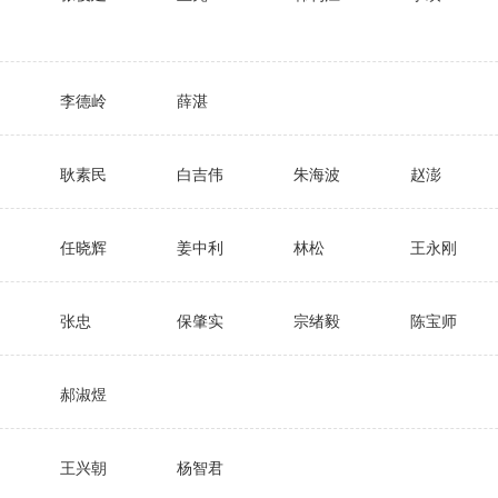
李德岭
薛湛
耿素民
白吉伟
朱海波
赵澎
任晓辉
姜中利
林松
王永刚
张忠
保肇实
宗绪毅
陈宝师
郝淑煜
王兴朝
杨智君