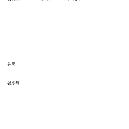
崔勇
钱增辉