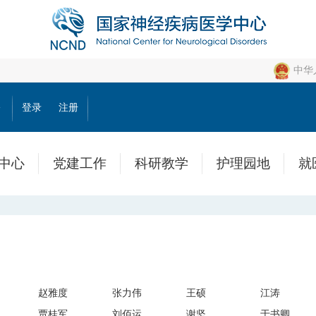
中华
公
登录
注册
中心
党建工作
科研教学
护理园地
就
赵雅度
张力伟
王硕
江涛
贾桂军
刘佰运
谢坚
于书卿