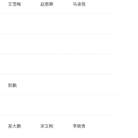
王雪梅
赵惠卿
马凌燕
郭鹏
莫大鹏
宋立刚
李晓青