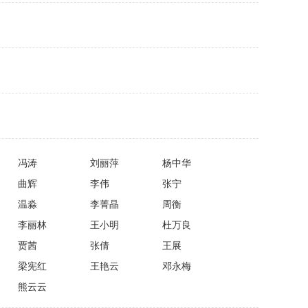
冯涛
刘丽萍
杨中华
曲辉
李伟
张宁
温淼
李菁晶
周衡
李丽林
王小明
杜万良
贾茜
张倩
王展
梁宪红
王艳云
邓永梅
熊云云