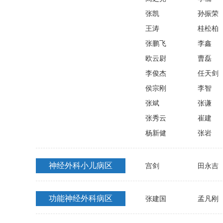
张凯
孙振荣
王涛
桂松柏
张鹏飞
李鑫
欧云尉
曹磊
李俊杰
任天剑
侯宗刚
李智
张斌
张谦
张秀云
崔建
杨新健
张岩
神经外科小儿病区
宫剑
田永吉
功能神经外科病区
张建国
孟凡刚