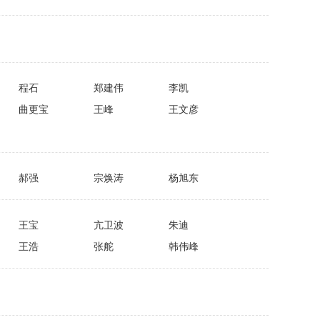
程石
郑建伟
李凯
曲更宝
王峰
王文彦
郝强
宗焕涛
杨旭东
王宝
亢卫波
朱迪
王浩
张舵
韩伟峰