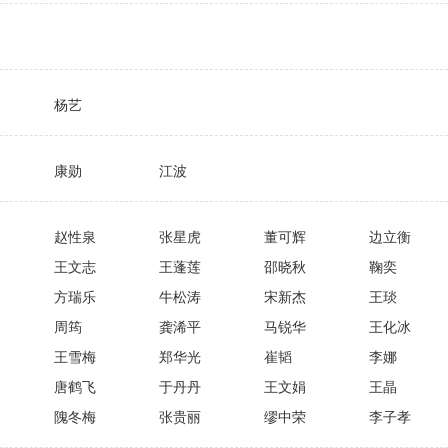
杨艺
康勋
江波
赵性泉
张星虎
董可辉
边立衡
王文志
王蓬莲
邵晓秋
鞠奕
方瑞乐
牛松涛
宋新杰
王琰
周筠
龚浠平
马锐华
王化冰
王雪梅
郑华光
崔韬
李娜
唐鹤飞
于丹丹
王文娟
王晶
隗冬梅
张贵丽
缪中荣
李子孝