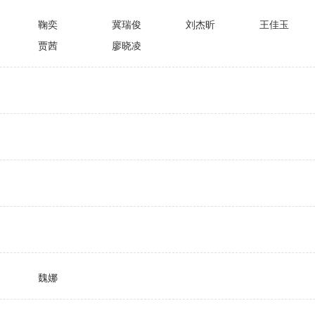
鞠奕
冀瑞俊
刘杰昕
王佳玉
贾茜
廖晓凌
魏娜