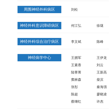
周围神经外科病区
刘松
神经外科意识障碍病区
何江弘
徐珑
神经外科综合治疗病区
李文斌
陈峰
神经病学中心
王拥军
王伊龙
王素香
刘云
陆菁菁
王新高
窦林森
柴滨
张彤
秦海强
陈超
廖晓凌
蔡继红
许杰