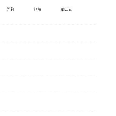
郭莉
张婧
熊云云