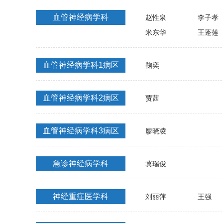
血管神经病学科
赵性泉
李子孝
米东华
王蓬莲
血管神经病学科1病区
鞠奕
血管神经病学科2病区
贾茜
血管神经病学科3病区
廖晓凌
急诊神经病学科
冀瑞俊
神经重症医学科
刘丽萍
王强