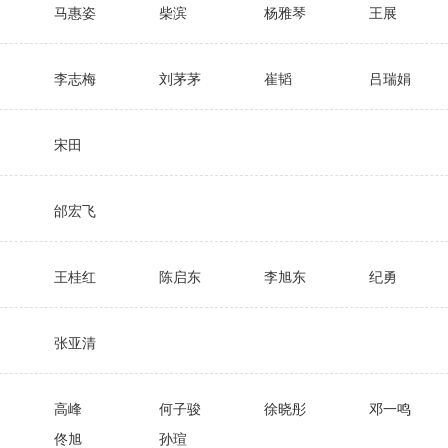
马惠姿
柴滨
杨雅琴
王展
李志梅
刘茅茅
崔韬
吕瑞娟
宋田
邰宏飞
王桂红
陈启东
李旭东
纪勇
张亚清
高峰
何子骏
徐晓彤
邓一鸣
佟旭
孙瑄