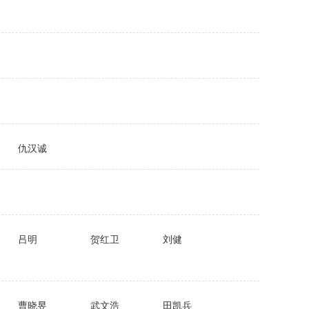
仇汉诚
吕明
贺红卫
刘健
曹晓昱
武文浩
田凯兵