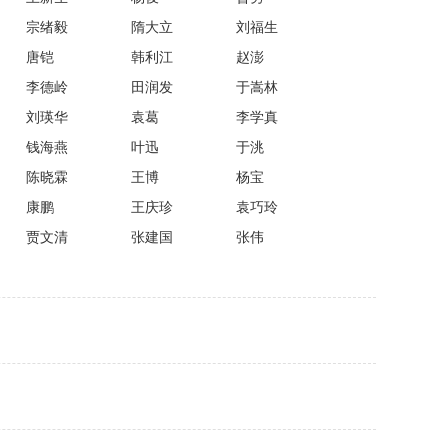
宗绪毅
隋大立
刘福生
唐铠
韩利江
赵澎
李德岭
田润发
于嵩林
刘瑛华
袁葛
李学真
钱海燕
叶迅
于洮
陈晓霖
王博
杨宝
康鹏
王庆珍
袁巧玲
贾文清
张建国
张伟