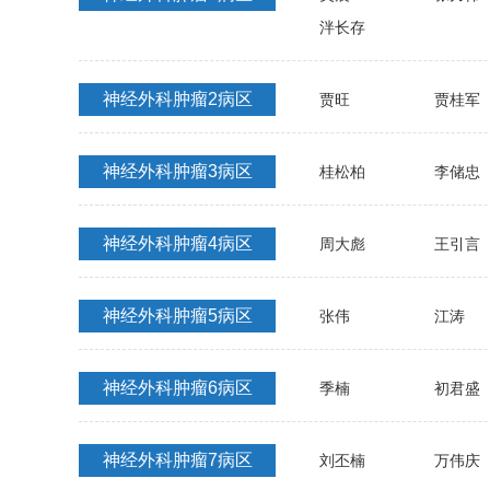
泮长存
神经外科肿瘤2病区
贾旺
贾桂军
神经外科肿瘤3病区
桂松柏
李储忠
神经外科肿瘤4病区
周大彪
王引言
神经外科肿瘤5病区
张伟
江涛
神经外科肿瘤6病区
季楠
初君盛
神经外科肿瘤7病区
刘丕楠
万伟庆