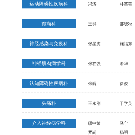
运动障碍性疾病科
冯涛
朴英善
癫痫科
王群
邵晓秋
神经感染与免疫科
张星虎
施福东
神经肌肉病学科
张在强
潘华
认知障碍性疾病科
张巍
徐俊
头痛科
王永刚
于学英
介入神经病学科
缪中荣
马宁
罗岗
杨明