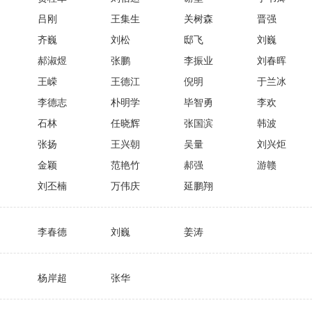
吕刚
王集生
关树森
晋强
齐巍
刘松
邸飞
刘巍
郝淑煜
张鹏
李振业
刘春晖
王嵘
王德江
倪明
于兰冰
李德志
朴明学
毕智勇
李欢
石林
任晓辉
张国滨
韩波
张扬
王兴朝
吴量
刘兴炬
金颖
范艳竹
郝强
游赣
刘丕楠
万伟庆
延鹏翔
李春德
刘巍
姜涛
杨岸超
张华