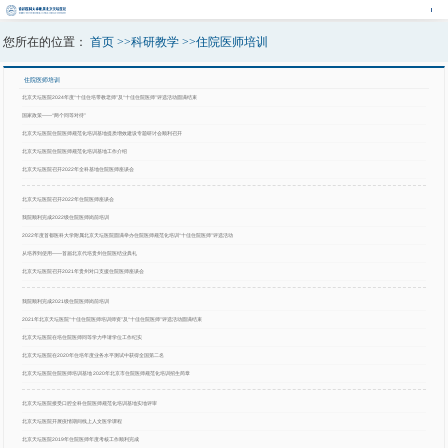
您所在的位置：
首页
>>
科研教学
>>
住院医师培训
住院医师培训
北京天坛医院2024年度“十佳住培带教老师”及“十佳住院医师”评选活动圆满结束
国家政策——“两个同等对待”
北京天坛医院住院医师规范化培训基地提质增效建设专题研讨会顺利召开
北京天坛医院住院医师规范化培训基地工作介绍
北京天坛医院召开2022年全科基地住院医师座谈会
北京天坛医院召开2022年住院医师座谈会
我院顺利完成2022级住院医师岗前培训
2022年度首都医科大学附属北京天坛医院圆满举办住院医师规范化培训“十佳住院医师”评选活动
从培养到使用——首届北京代培贵州住院医结业典礼
北京天坛医院召开2021年贵州对口支援住院医师座谈会
我院顺利完成2021级住院医师岗前培训
2021年北京天坛医院“十佳住院医师培训师资”及“十佳住院医师”评选活动圆满结束
北京天坛医院在培住院医师同等学力申请学位工作纪实
北京天坛医院在2020年住培年度业务水平测试中获得全国第二名
北京天坛医院住院医师培训基地 2020年北京市住院医师规范化培训招生简章
北京天坛医院接受口腔全科住院医师规范化培训基地实地评审
北京天坛医院开展疫情期间线上人文医学课程
北京天坛医院2019年住院医师年度考核工作顺利完成