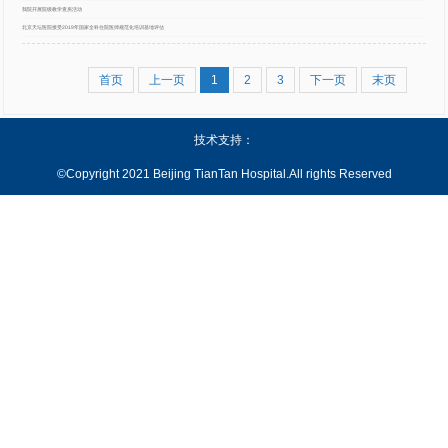
我院开展院级教学查房活动
北京天坛医院接受2019年国家全科住院医师规范化培训基地评估
首页
上一页
1
2
3
下一页
末页
技术支持：
©Copyright 2021 Beijing TianTan Hospital.All rights Reserved