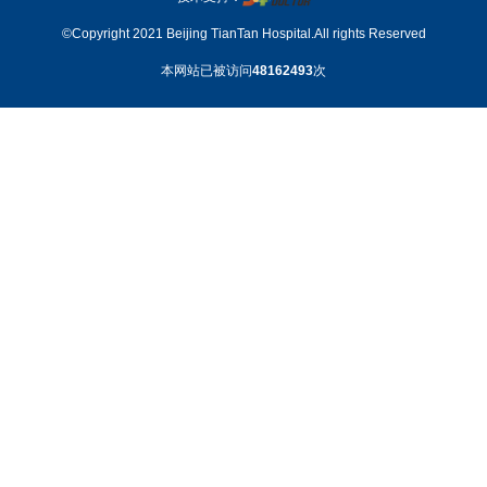
©Copyright 2021 Beijing TianTan Hospital.All rights Reserved
本网站已被访问
48162493
次