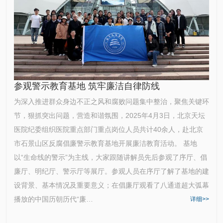
参观警示教育基地 筑牢廉洁自律防线
为深入推进群众身边不正之风和腐败问题集中整治，聚焦关键环
节，狠抓突出问题，营造和谐氛围，2025年4月3日，北京天坛
医院纪委组织医院重点部门重点岗位人员共计40余人，赴北京
市石景山区反腐倡廉警示教育基地开展廉洁教育活动。 基地
以“生命线的警示”为主线，大家跟随讲解员先后参观了序厅、倡
廉厅、明纪厅、警示厅等展厅。参观人员在序厅了解了基地的建
设背景、基本情况及重要意义；在倡廉厅观看了八通道超大弧幕
播放的中国历朝历代“廉…
详细>>