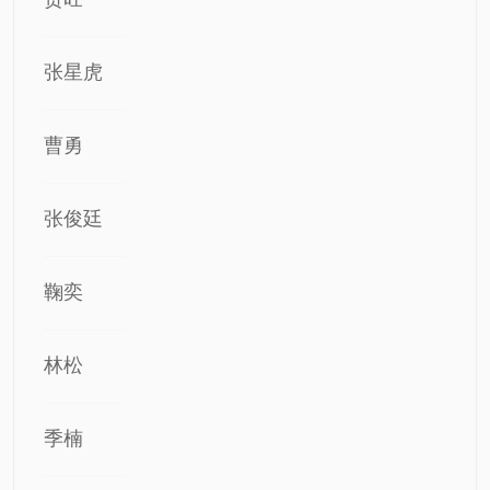
张星虎
曹勇
张俊廷
鞠奕
林松
季楠