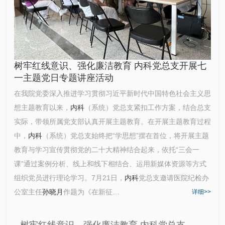
树牢红线意识、强化廉洁教育 内科党总支开展七
一主题党日专题讲座活动
在我院党委深入推进学习贯彻习近平新时代中国特色社会主义思
想主题教育以来，
内科
（系统）党总支紧扣工作方案，结合总支
实际，带领所属党支部认真开展主题教育。在开展主题教育过程
中，
内科
（系统）党总支始终把“学思想”摆在首位，将开展主题
教育与学习宣传贯彻党的二十大精神结合起来，依托“三会一
课”通过案例分析、线上和线下相结合、运用新媒体资源等方式
组织党员进行理论学习。7月21日，
内科
党总支邀请医院纪检办
公室主任
孙晓月
作题为《在新征…
详细>>