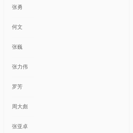
张勇
何文
张巍
张力伟
罗芳
周大彪
张亚卓