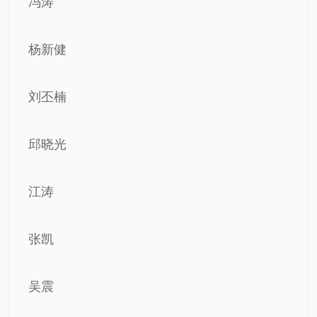
冯涛
杨新健
刘丕楠
邱晓光
江涛
张凯
吴震