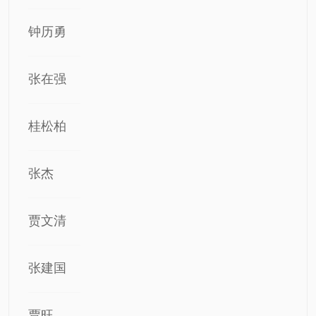
钟历勇
张在强
桂松柏
张杰
贾文清
张建国
贾旺