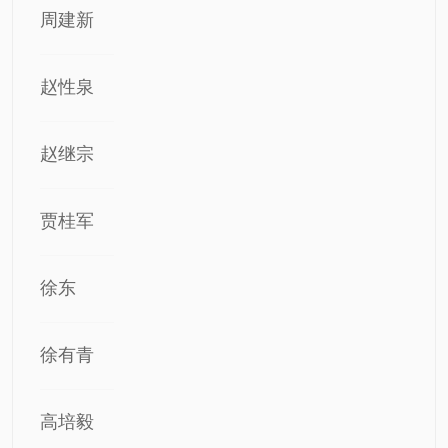
周建新
赵性泉
赵继宗
贾桂军
徐东
徐有青
高培毅