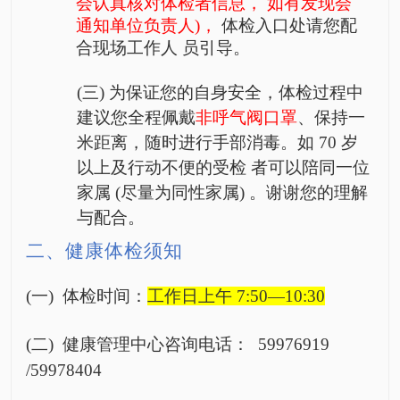
会认真核对体检者信息，
如有发现会
通知单位负责
人
)
，
体检入口处请您配
合现场工作人
员
引
导。
(
三
)
为保证您的自身安全，体检过程
中
建议您
全程佩戴
非呼气阀口罩
、保
持一
米距离，随时进行手部消毒。如
70 岁
以上及行动不便的受
检
者可以陪同一位
家属
(尽量
为同性家属
) 。谢谢您的理解
与配
合
。
二
、健康体检须知
(一) 体检时间：
工作日上午
7:50—
10:3
0
(二)
健康管理中心
咨询电话：
59976919
/59978404