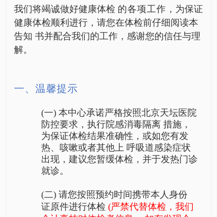
我们将竭诚做好健康体检
的各项工作
，
为保证
健康体检顺利进行，请您在体检前仔细阅读本
告知
书并配合我们的工作，感谢您的信任
与理
解。
一、温馨提
示
(一) 本中心承诺严格按照北京天坛医院
防控要求，执行院感消毒
隔
离
措施，
为保证体检结果准
确性，或如您有发
热、咳嗽或者其他上
呼吸道感染症状
出现，
建议您暂缓体检，并于发热门诊
就诊。
(二) 请您按照预约时间携带本人
身
份
证原件进行体检
(严禁
代替体检，我们