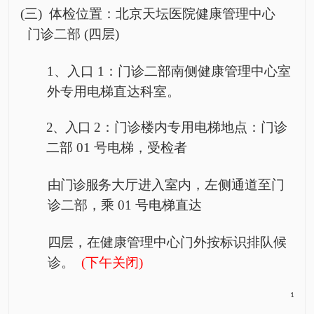
(三) 体
检
位置：北京天坛医院
健康管理中心
门诊二部
(四层)
1、入
口
1：门诊二部南侧
健康管理中心
室
外专用电梯直达科室。
2、入口
2：门诊楼内专用电梯地点：门诊
二部 01 号电梯，受检者
由门诊服
务
大厅进入室内，左侧通道至门
诊二部，乘
01 号电梯直达
四
层，在
健康管理中心
门外按标识排队候
诊。
(下午关闭)
1