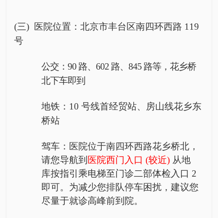
(三)
医院位置：北京市丰台区南四环西路
119
号
公交：
90 路、602 路、845 路等，花乡桥
北下车即
到
地铁：
10
号线首经贸站、房山线花乡东
桥站
驾车：医院位于南四环西路花乡桥北，
请您
导航到
医院西门入口
(较近)
从地
库按指引乘电梯至门诊二部
体检入口
2
即可。为减
少您排队停车困扰，建议您
尽量于就诊
高峰
前到院。