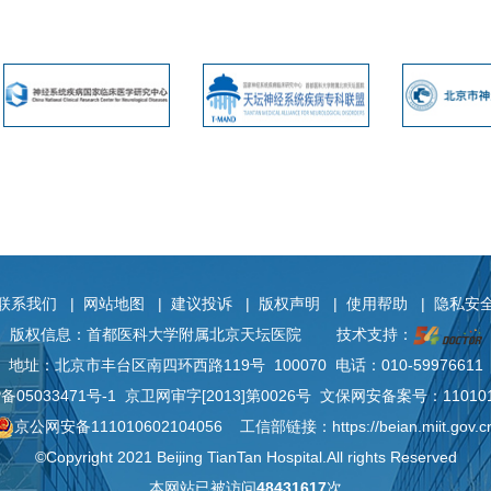
联系我们
|
网站地图
|
建议投诉
|
版权声明
|
使用帮助
|
隐私安
版权信息：首都医科大学附属北京天坛医院
技术支持：
地址：北京市丰台区南四环西路119号 100070 电话：010-59976611
P备
05033471号-1
京卫网审字[2013]第0026号 文保网安备案号：110101
京公网安备111010602104056
工信部链接：
https://beian.miit.gov.c
©Copyright 2021 Beijing TianTan Hospital.All rights Reserved
本网站已被访问
48431617
次