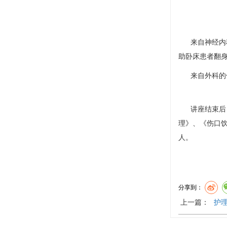
来自神经
内
助卧床患者翻
来自
外科
的
讲座结束后，
理》、《伤口
人。
分享到：
上一篇：
护理