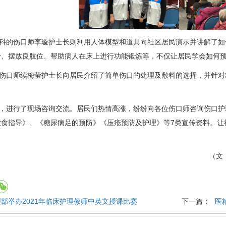
科
的伤口师
李璇
护士长则利用人体模型和道具向社区居民演示并讲解了如
身、摆放良肢位、帮助病人在床上进行功能锻炼等，不仅让居民学会如
伤口师
续梅莹
护士长向居民介绍了简单伤口的处理及敷料的选择，并针对
进行了现场咨询交流。居民们热情高涨，纷纷向各位伤口师咨询伤口护
饮食指导》、《
糖尿病
足的预防》《压疮预防及护理》等7类宣传资料。让
（文
部举办2021年临床护理教师中英文授课比赛
下一篇：
医