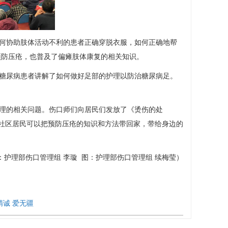
何协助肢体活动不利的患者正确穿脱衣服，如何正确地帮
何预防压疮，也普及了偏瘫肢体康复的相关知识。
糖尿病
患者讲解了如何做好足部的护理以防治
糖尿病
足。
理的相关问题。伤口师们向居民们发放了《烫伤的处
社区居民可以把预防压疮的知识和方法带回家，带给身边的
：
护理部
伤口管理组
李璇
图：
护理部
伤口管理组
续梅莹
）
精诚 爱无疆