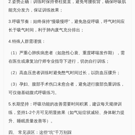
2.姿势正确：训练时保持脊柱挺直，避免弯腰驼背，确保呼吸肌
能充分发力，保证训练效果；
3.呼吸节奏：始终保持“慢吸慢呼”，避免急促呼吸，呼气时间应
长于吸气时间，利于肺内废气充分排出；
4.特殊人群需谨慎：
（1）严重心肺疾病患者（如急性心衰、重度哮喘发作期），需
在医生或康复治疗师专业指导下进行，切勿自行训练；
（2）高血压患者训练时避免憋气时间过长，以防血压骤升；
（3）孕妇、腹部手术伤口未愈合者，避免进行腹部负重训练，
可仅做基础腹式呼吸练习。
5.长期坚持：呼吸功能的改善需要时间积累，建议每天规律训
练，坚持1-2个月可见明显效果（如气短症状减轻、身体耐力提
升、睡眠质量改善等）。
四、 常见误区：这些“坑”千万别踩