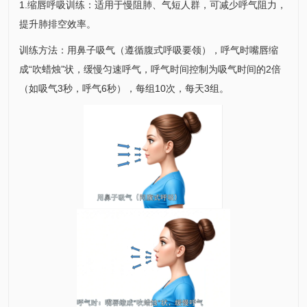
1.缩唇呼吸训练：适用于慢阻肺、气短人群，可减少呼气阻力，
提升肺排空效率。
训练方法：用鼻子吸气（遵循腹式呼吸要领），呼气时嘴唇缩
成“吹蜡烛”状，缓慢匀速呼气，呼气时间控制为吸气时间的2倍
（如吸气3秒，呼气6秒），每组10次，每天3组。