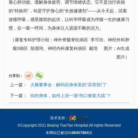
善心肺功能、缓解身体疲劳、调节情绪状态。它不是治疗疾病
的“特效药”，却是守护身心的“长效健康剂”——从今天起，试着
放慢呼吸，感受腹部的起伏，让科学呼吸成为伴随一生的健康习
惯，在一吸一呼间，为身体注入源源不断的活力。
（康复专科护理小组：神外
脊髓脊柱病区
李可欣、
神经外科
肿
瘤3病区
陆朋玮、神经
内科
康复科
病区
戴培
图片：
AI生成
图片
）
分享到：
上一篇：
大脑董事会：解码你身体里的“高管部门”
下一篇：
你的身体，如何上演一场“伤口修复大战”？
技术支持：
©Copyright 2021 Beijing TianTan Hospital.All rights Reserved
本网站已被访问
48457864
次