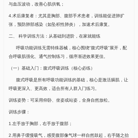
与血压波动，改善心肌供氧；
4.术后康复者：尤其是胸部、腹部手术患者，训练能促进肺扩
张，预防肺部感染（如坠积性
肺炎
），加速术后康复。
二、 科学训练方法：从基础到进阶，在家就能练
呼吸功能训练无需特殊器械，核心围绕“腹式呼吸”展开，配
合呼吸肌强化、通气控制练习，循序渐进效果更佳。
（一）基础入门：腹式呼吸训练（核心必练）
腹式呼吸是所有呼吸功能训练的基础，核心是激活膈肌，让
呼吸更深入、更高效，适合所有人群入门练习。
训练姿势：可采用仰卧、坐姿或站姿，全身自然放松。
训练步骤：
1.左手放于胸部，右手放于腹部；
2.用鼻子缓慢吸气，感受腹部像气球一样自然鼓起，右手随之抬