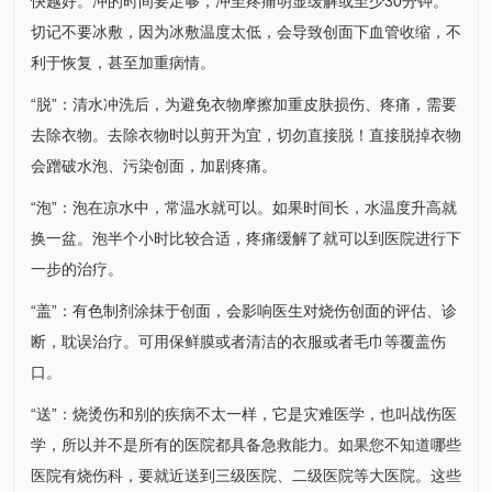
快越好。冲的时间要足够，冲至疼痛明显缓解或至少30分钟。
切记不要冰敷，因为冰敷温度太低，会导致创面下血管收缩，不
利于恢复，甚至加重病情。
“脱”：清水冲洗后，为避免衣物摩擦加重皮肤损伤、疼痛，需要
去除衣物。去除衣物时以剪开为宜，切勿直接脱！直接脱掉衣物
会蹭破水泡、污染创面，加剧疼痛。
“泡”：泡在凉水中，常温水就可以。如果时间长，水温度升高就
换一盆。泡半个小时比较合适，疼痛缓解了就可以到医院进行下
一步的治疗。
“盖”：有色制剂涂抹于创面，会影响医生对烧伤创面的评估、诊
断，耽误治疗。可用保鲜膜或者清洁的衣服或者毛巾等覆盖伤
口。
“送”：烧烫伤和别的疾病不太一样，它是灾难医学，也叫战伤医
学，所以并不是所有的医院都具备急救能力。如果您不知道哪些
医院有烧伤科，要就近送到三级医院、二级医院等大医院。这些