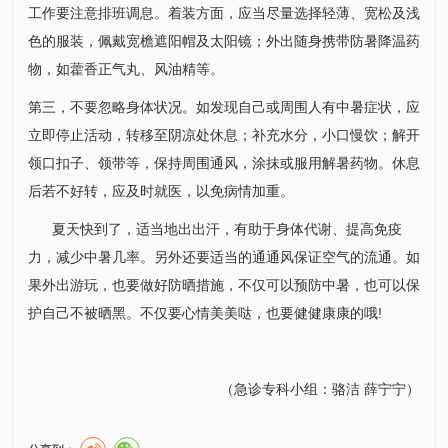
工作要注意排班调息。着装方面，应当尽量选择轻薄、宽松及浅
色的服装，佩戴宽檐遮阳帽及太阳镜；外出随身携带防暑降温药
物，如藿香正气丸、风油精等。
第三，不要忽略身体状况。如发现自己或周围人有中暑症状，应
立即停止活动，转移至阴凉处休息；补充水分，小口慢饮；解开
领口扣子、领带等，保持周围通风，涂抹或服用解暑药物。休息
后若不好转，应及时就医，以免病情加重。
夏天快到了，适当地出出汗，有助于身体代谢、提高免疫
力，减少中暑几率。另外还要适当的通通风保证空气的流通。如
果外出游玩，也要做好防晒措施，不仅可以预防中暑，也可以保
护自己不被晒黑。不仅要心情美美哒，也要健健康康的哦!
（
急诊专科小组：
骆洁
薛宁宁
）