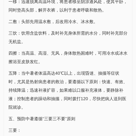
一移：迅速脱离高温环境，将患者移至阴凉通风处，使其平卧，
同时垫高头部，解开衣裤，以利于患者呼吸和散热。
二敷：头部先用温水敷，后改用冷水、冰水敷。
三饮：饮用含盐饮料，及时补充身体所需的水分，同时补充部分
无机盐。
四擦：当高温、高湿、无风，身体散热困难时，可用冷水或冰水
擦浴至皮肤发红。
五降：当中暑者体温高达40℃以上，出现昏迷、抽搐等症状
时，尤其是热射病患者的救治，要遵循以下原则：快速、有效、
持续降温；迅速补液扩容，如果难以口服补充液体，要静脉补
液；控制患者的躁动和抽搐，同时拨打120，尽快把病人送到医
院就诊。
五、预防中暑遵循“三要三不要”原则
三要：