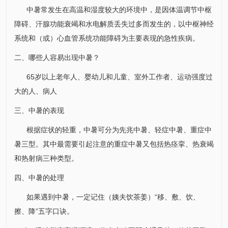
中暑常发生在高温和湿度较大的环境中，是因体温调节中枢
障碍、汗腺功能衰竭和水电解质丢失过多而发生的，以中枢神经
系统和（或）心血管系统功能障碍为主要表现的急性疾病。
二、哪些人容易出现中暑？
65岁以上老年人、婴幼儿和儿童、室外工作者、运动强度过
大的人、病人
三、中暑的表现
根据症状的轻重，中暑可分为先兆中暑、轻症中暑、重症中
暑三型。其中最需要引起注意的重症中暑又包括热痉挛、热衰竭
和热射病三种类型。
四、中暑的处理
如果遇到中暑，一定记住（姨夫饮茶姜）“移、敷、饮、
擦、降”五字口诀。