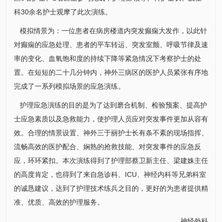
科30余名护士观摩了此次演练。
模拟情景为：一位患者在病房楼道内突发癫痫大发作，以此针
对癫痫的应急处理、患者的平车转运、突发室颤、呼吸节律及速
率的变化、血氧饱和度的持续下降等紧急情况下考察护士的处
置。在短短的二十几分钟内，神外三病区的医护人员紧张有序地
完成了一系列模拟场景的应急演练。
护理应急演练的目的是为了达到磨合机制、检验预案、提高护
士应急素质以及急救能力，使护理人员应对突发事件更加从容有
效。合理的情景设置、神外三
于丽
护士长有条不紊的现场指挥、
流畅高效的医护配合、娴熟的抢救技能、对突发事件的应急反
应，环环紧扣。本次演练得到了
护理部
蔡卫新
主任、
梁建姝
主任
的高度肯定，也得到了来自
急诊科
、ICU、神经
内科
等兄弟科室
的诚恳建议，达到了护理技术练兵之目的，更好的为患者提供精
准、优质、高效的护理服务。
神经外科