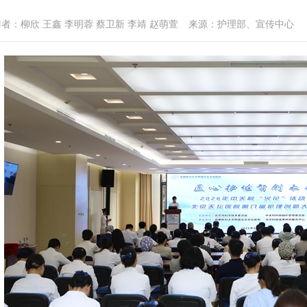
者：柳欣 王鑫 李明蓉 蔡卫新 李靖 赵萌萱
来源：护理部、宣传中心