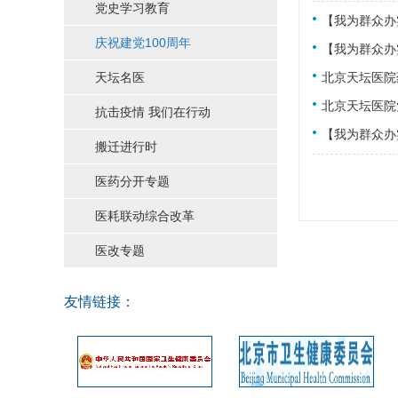
党史学习教育
【我为群众办
庆祝建党100周年
【我为群众办
天坛名医
北京天坛医院
北京天坛医院
抗击疫情 我们在行动
【我为群众办
搬迁进行时
医药分开专题
医耗联动综合改革
医改专题
友情链接：