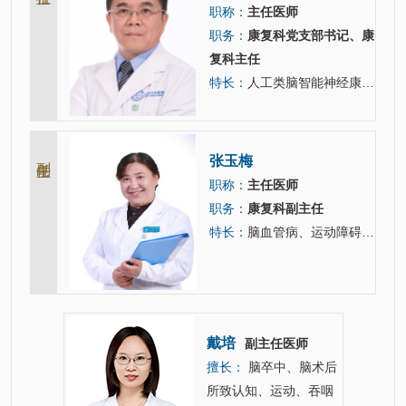
职称：
主任医师
职务：
康复科党支部书记、康
复科主任
特长：
人工类脑智能神经康复，神经变性病，脑血管病。
副主任
张玉梅
职称：
主任医师
职务：
康复科副主任
特长：
脑血管病、运动障碍性疾病及神经系统其他疾病引起的肢体麻木无力、言语不清、吞咽困难、认知障碍、平衡障碍…
戴培
任医师
副主任医师
擅长：
脑卒中、脑术后
障碍康
所致认知、运动、吞咽