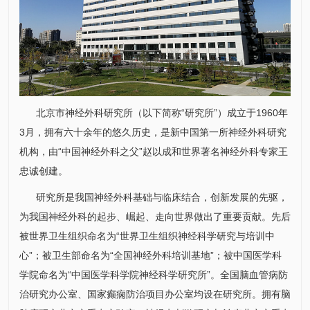
北京市
神经外科
研究所
（以下简称“
研究所
”）成立于1960年
3月，拥有六十余年的悠久历史，是新中国第一所
神经外科
研究
机构，由“中国
神经外科
之父”赵以成和世界著名
神经外科
专家王
忠诚创建。
研究所
是我国
神经外科
基础与临床结合，创新发展的先驱，
为我国
神经外科
的起步、崛起、走向世界做出了重要贡献。先后
被世界卫生组织命名为“世界卫生组织神经科学研究与培训中
心”；被卫生部命名为“全国
神经外科
培训基地”；被中国医学科
学院命名为“中国医学科学院神经科学
研究所
”。全国脑血管病防
治研究办公室、国家癫痫防治项目办公室均设在
研究所
。拥有脑