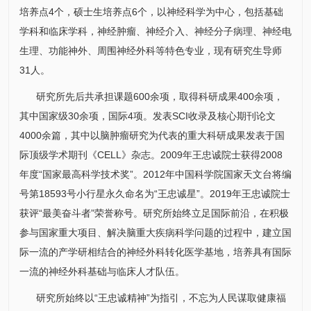
培养点4个，硕士生培养点6个，以神经科学为中心，包括基础
学科和临床学科，神经肿瘤、神经介入、神经分子病理、神经电
生理、功能神外、周围
神经外科
等特色专业，现有研究生导师
31人。
研究所
先后共承担课题600余项，取得科研成果400余项，
其中国家级30余项，国际4项。发表SCI收录及核心期刊论文
4000余篇，其中以脑肿瘤研究为代表的重大科研成果发表于国
际顶级学术期刊《CELL》杂志。2009年王忠诚院士获得2008
年度“国家最高科学技术奖”。2012年中国科学院国家天文台将编
号第18593号小行星永久命名为“王忠诚星”。2019年王忠诚院士
获评“最美奋斗者”荣誉称号。
研究所
始终立足国际前沿，在积极
参与国家重大项目、解决脑重大疾病科学问题的过程中，建立国
际一流的产学研相结合的
神经外科
转化医学基地，培养具有国际
一流的
神经外科
基础与临床人才队伍。
研究所
始终以“王忠诚精神”为指引，不忘为人民谋取健康福