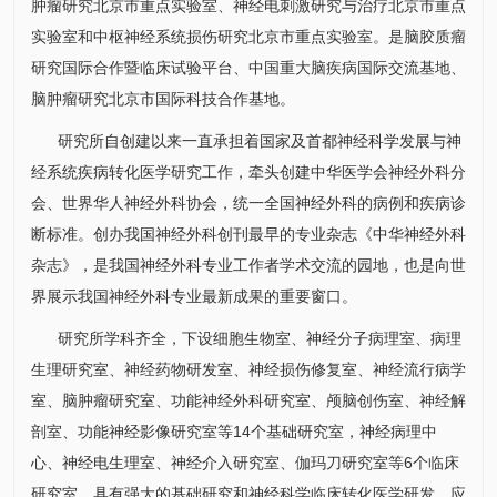
肿瘤研究北京市重点实验室、神经电刺激研究与治疗北京市重点
实验室和中枢神经系统损伤研究北京市重点实验室。是脑胶质瘤
研究国际合作暨临床试验平台、中国重大脑疾病国际交流基地、
脑肿瘤研究北京市国际科技合作基地。
研究所
自创建以来一直承担着国家及首都神经科学发展与神
经系统疾病转化医学研究工作，牵头创建中华医学会
神经外科
分
会、世界华人
神经外科
协会，统一全国
神经外科
的病例和疾病诊
断标准。创办我国
神经外科
创刊最早的专业杂志《中华
神经外科
杂志》，是我国
神经外科
专业工作者学术交流的园地，也是向世
界展示我国
神经外科
专业最新成果的重要窗口。
研究所
学科齐全，下设细胞生物室、神经分子病理室、病理
生理研究室、神经药物研发室、神经损伤修复室、神经流行病学
室、脑肿瘤研究室、功能
神经外科
研究室、颅脑创伤室、神经解
剖室、功能神经影像研究室等14个基础研究室，神经病理中
心、神经电生理室、神经介入研究室、伽玛刀研究室等6个临床
研究室，具有强大的基础研究和神经科学临床转化医学研发、应