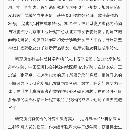
用、推广的能力。近年来
研究所
布局多项产业规划，加强新药研
发和医疗器械的自主创新，获得专利授权数91项，软件著作权
30项，完成7项科技成果转化。2021年，神经系统肿瘤靶向药物
与细胞治疗北京市工程研究中心获北京市发改委批复，将建立靶
向药物研发、免疫疗法创新和分子诊断开发三大平台，开展新型
神经肿瘤药物及分子诊断产品研发、临床试验及科技成果转化。
研究所
是我国神经科学界领军人才培育摇篮，创办北京
神经
外科
学院、中国医师协会神经内镜医师培训学院，在赵以成、王
忠诚、
张亚卓
、
江涛
为代表的历任所领导承前启后、继往开来的
不懈努力下，
研究所
现已发展为集科研、教学、临床与预防为一
体，在世界上享有很高声誉的
神经外科
研究机构，在
神经外科
诸
多领域的基础和临床研究中取得了突出的成绩，达到了世界先进
水平。
研究所
拥有优秀的研究生教育实力，是培养
神经外科
临床医
生和科研人员的摇篮。作为首都医科大学二级学院，获批博士生