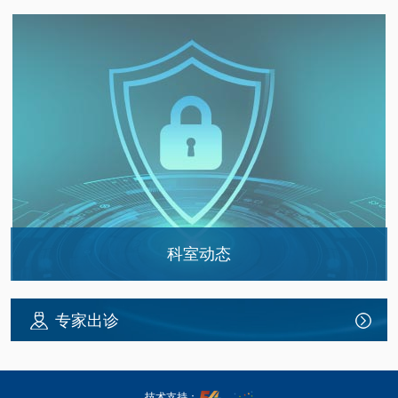
科室动态
从“心”出发，“愈”见更好的自己——国际部…
专家出诊
旧衣捐赠，让爱心“双向循环” —国际部“…
生命的守护，从“拥抱”开始 —— 海姆立克…
技术支持：