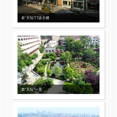
老“天坛”门诊主楼
老“天坛”一景