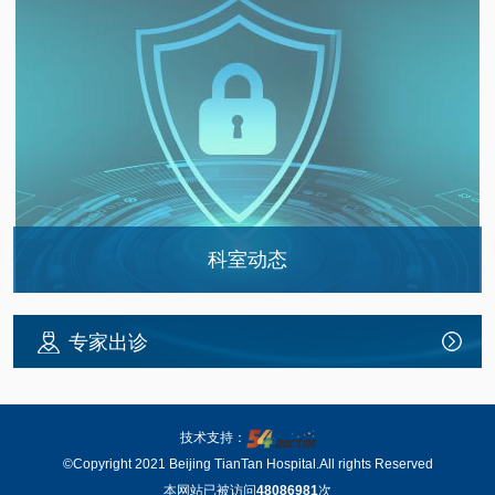
科室动态
天坛医院科普作品《执子之手—肿瘤诊疗的多…
专家出诊
创新药物成功上市 治疗NF1研究取得关键进…
神经药物临床研究专业委员会换届大会成功在…
多学科联手筑起抗癌“防火墙” ——第31届全…
技术支持：
©Copyright 2021 Beijing TianTan Hospital.All rights Reserved
本网站已被访问
48086981
次