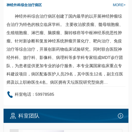
神经外科综合治疗病区
MORE>
神经外科
综合治疗病区创建了国内最早的以开展神经肿瘤综
合治疗为特色的独立临床学科。 主要收治胶质瘤、髓母细胞瘤、
生殖细胞瘤、淋巴瘤、脑膜瘤、脑转移癌等中枢神经系统恶性肿
瘤。针对新诊断和复发神经系统肿瘤开展化疗、靶向治疗、免疫
治疗等综合治疗，开展创新药物临床试验研究。同时联合医院
神
经外科
、
放疗科
、影像科、
病理科
等多学科专家组成MDT诊疗团
队，为患者提供更加专业的诊疗服务。本专业属国家临床重点专
科建设项目，病区配备医护人员29名，其中医生12名，副主任医
师及以上职称医生4名。病区拥有天坛医院研究型病房…
科室电话：59978585
科室团队