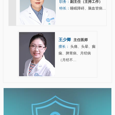
职务：
副主任（主持工作）
特长：
睡眠障碍、脑血管病、脑肿瘤、顽固性面瘫、各种痛症（头面痛及颈肩腰腿痛、带状疱疹神经痛等）。
王少卿
主任医师
主任医师
擅长：
头痛、头晕、癫
肿）、脑
痫、脾胃病、月经病
（月经不…