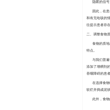
隐匿的信号
因此，在患
和有无呛咳的
往提示患者存
二、调整食物
食物的质地
特点。
与我们普遍
添加了增稠剂
吞咽障碍的患
在选择食物
软烂并捣成泥
此外，食物