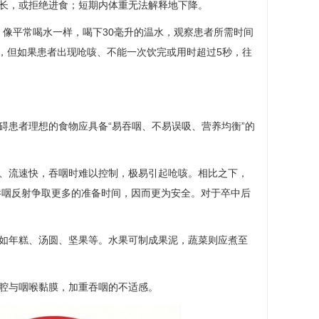
长，或拒绝进食；短期内体重无法解释地下降。
，像平常喝水一样，喝下30毫升的温水，观察患者所需时间
，但如果患者出现呛咳、不能一次饮完或用时超过5秒，往
碍患者理想的食物应具备“易吞咽、不易误吸、营养均衡”的
、流速快，吞咽时难以控制，极易引起呛咳。相比之下，
吞咽反射争取更多的准备时间，因而更为安全。对于卒中后
。
如年糕、汤圆、坚果等。水果可制成果泥，蔬菜则应煮至
腔与咽喉黏膜，加重吞咽的不适感。