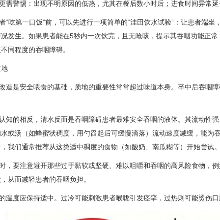
更需警惕：出现不明原因的低热，尤其在餐后数小时后；进食时间异常延
者“吃第一口饭”前，可以先进行一项简单的“洼田饮水试验”：让患者端坐
情况发生。如果患者能在5秒内一次饮完，且无呛咳，提示其吞咽功能正常
在不同程度的吞咽障碍。
质地
改造是安全喂食的基础，质地的重要性常常超过味道本身。卒中后吞咽障
认知的相反，清水反而是吞咽障碍患者最难安全吞咽的液体。其流动性强
的水或汤（如蜂蜜状稠度，用勺舀起后可缓慢滴落）流动速度减缓，能为
者，我们通常推荐从这类适中稠度的食物（如酸奶、南瓜糊等）开始尝试
时，要注意避开那些过于黏软或坚硬、难以咀嚼和吞咽的高风险食物，例
状，从而减轻患者的吞咽负担。
的温度应保持适中。过冷可能刺激患者喉咙引发痉挛，过热则可能烫伤口