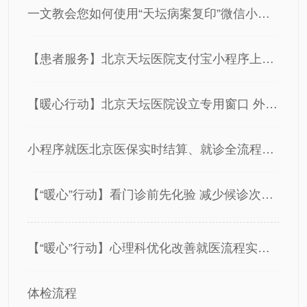
一文教会您如何使用“天坛病案复印”微信小程序复印病历
【患者服务】北京天坛医院支付宝小程序上线了！挂号、缴费一站搞定
【暖心行动】北京天坛医院设立专用窗口 外籍人员可持外币卡支付
小程序就医北京医保实时结算、就诊全流程一“机”搞定——北京天坛医院门诊就诊流程大“升级”
【“暖心”行动】看门诊前先化验 减少候诊次数——北京天坛医院为小患者推出便民措施
【“暖心”行动】心理科优化改善就医流程实现心理测评全流程预约
体检流程