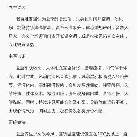
养生误区：
老百姓普遍认为夏季酷暑难耐，只要长时间开空调、吹风
扇，就能持续降温解暑。夏至气温攀升，体感燥热难耐，多数人
居家、办公全程紧闭门窗开低温空调，或是整夜风扇直吹身体，
以此规避暑热。
中医认识：
夏至阳极转阴，人体毛孔完全舒张、腠理疏松，阳气浮于体
表。此时空调、风扇的冷风直吹肌肤，风寒湿邪极易侵入经络关
节、停滞体内。寒邪阻滞经络，会引发肩颈僵硬、腰背酸痛、关
节冷痛、肢体麻木。寒湿困脾，会出现身体困重、食欲不振、大
便黏腻。同时，持续冷风可能会伤及心阳，导致气血运行不畅，
出现心慌气短、胸闷乏力，极易诱发各类身心不适。
正确做法：
夏至养生忌久吹冷风，空调温度建议设置在26℃及以上，避