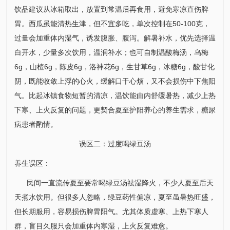
饮品建议从冰箱取出，放置到常温后再食用，避免寒凉直伤脾
胃。西瓜虽能清热生津，但不宜多吃，单次控制在50-100克，
过量会加重体内湿气，诱发腹胀、腹泻。解暑补水，优先选择温
白开水，少量多次饮用，温润补水；也可自制温酸梅汤，乌梅
6g，山楂6g，陈皮6g，洛神花6g，生甘草6g，冰糖6g，酸甘化
阴，既能收敛上浮的心火，缓解口干心烦，又不会损伤中下焦阳
气。比起冰镇食物短暂的清凉，温饮能由内舒缓暑热，减少上热
下寒、上火反复的问题，更契合夏至护阳养心的养生需求，
糖尿
病
患者酌情。
误区二：过度喝绿豆汤
养生误区：
民间一直流传夏至要常喝绿豆汤祛湿降火，不少人夏至后天
天煮水饮用。但很多人忽略，绿豆药性偏凉，夏至虽暑热旺盛，
但长期服用，容易损伤脾胃阳气。尤其体质虚寒、上热下寒人
群，盲目久服只会加重体内寒湿，上火反复难愈。