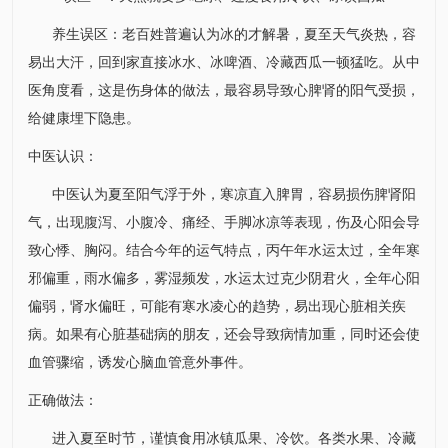
养生误区：老百姓普遍认为冰的才解暑，夏至天气炎热，容
易出大汗，回到家直接冰水、冰啤酒、冷藏西瓜一顿猛吃。从中
医角度看，这是伤身体的做法，最容易导致心脾肾的阳气受损，
给健康埋下隐患。
中医认识：
中医认为夏至阳气浮于外，寒凉直入脾胃，容易损伤脾肾阳
气，出现腹泻、小腹冷、痛经、手脚冰凉等表现，伤及心阳会导
致心悸、胸闷。结合今年的运气特点，丙午年水运太过，全年寒
邪偏重，雨水偏多，雾湿频发，水运太过克少阴君火，全年心阳
偏弱，肾水偏旺，可能有寒水凌心的趋势，易出现心脏相关疾
病。如果有心脏基础病的朋友，还会导致病情加重，同时还会使
血管骤缩，诱发心脑血管意外事件。
正确做法：
进入夏至时节，谨慎食用冰镇瓜果、冷饮。各类水果、冷藏