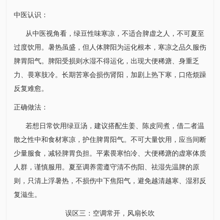
中医认识：
从中医视角看，绿豆性味寒凉，不适合脾虚之人，不可夏至
过度饮用。暑热虽盛，但人体脾阳为运化根本，寒凉之品久服伤
脾胃阳气。脾阳受损则水湿不得运化，出现大便稀溏、身重乏
力、畏寒肢冷。长期苦寒会损伤肾阳，加剧上热下寒，口疮烦躁
反复难愈。
正确做法：
若想日常饮用绿豆汤，建议搭配生姜、陈皮同煮，借二者温
散之性中和食材寒凉，护住脾胃阳气。不可大量饮用，应当间断
少量服食，减轻脾胃负担。平素畏寒怕冷、大便稀溏的虚寒体质
人群，谨慎服用。夏至调养需遵守清不伤阳、祛湿先温脾的原
则，只清上浮暑热，不损伤中下焦阳气，避免越清越寒、湿邪反
复滋生。
误区三：空调常开，风扇长吹