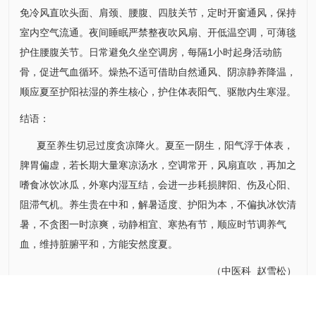
免冷风直吹头面、肩颈、腰腹、四肢关节，定时开窗通风，保持
室内空气流通。夜间睡眠严禁整夜吹风扇、开低温空调，可薄毯
护住腰腹关节。日常避免久坐空调房，每隔1小时起身活动筋
骨，促进气血循环。燥热不适可借助自然通风、阴凉静养降温，
顺应夏至护阳祛湿的养生核心，护住体表阳气、驱散内生寒湿。
结语：
夏至养生切忌过度贪凉降火。夏至一阴生，阳气浮于体表，
脾胃偏虚，若长期大量寒凉汤水，空调常开，风扇直吹，再加之
嗜食冰饮冰瓜，外寒内湿互结，会进一步耗损脾阳、伤及心阳、
阻滞气机。养生贵在中和，解暑适度、护阳为本，不偏执冰饮清
暑，不贪图一时凉爽，动静相宜、寒热有节，顺应时节调养气
血，维持脏腑平和，方能安然度夏。
（
中医科
赵雪松
）
分享到：