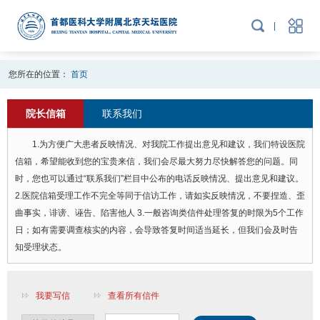
您所在的位置：
首页
院长信箱
联系我们
1.为方便广大患者反映情况、对我院工作提出意见和建议，我们特设医院
信箱，希望能收到您的宝贵来信，我们会尽最大努力尽快解答您的问题。同
时，您也可以通过“联系我们”栏目中公布的电话反映情况、提出意见和建议。
2.医院信箱受理工作不完全等同于信访工作，请如实反映情况，不要捏造、歪
曲事实，诽谤、诬告、陷害他人 3.一般咨询类信件处理答复的时限为5个工作
日；如有需要调查核实的内容，会导致答复时间适当延长，但我们会及时告
知受理状态。
我要写信
查看所有信件