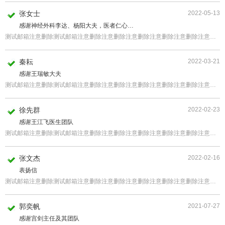
张女士
2022-05-13
感谢神经外科李达、杨阳大夫，医者仁心…
测试邮箱注意删除测试邮箱注意删除注意删除注意删除注意删除注意删除注意删除...
秦耘
2022-03-21
感谢王瑞敏大夫
测试邮箱注意删除测试邮箱注意删除注意删除注意删除注意删除注意删除注意删除...
徐先群
2022-02-23
感谢王江飞医生团队
测试邮箱注意删除测试邮箱注意删除注意删除注意删除注意删除注意删除注意删除...
张文杰
2022-02-16
表扬信
测试邮箱注意删除测试邮箱注意删除注意删除注意删除注意删除注意删除注意删除...
郭奕帆
2021-07-27
感谢宫剑主任及其团队