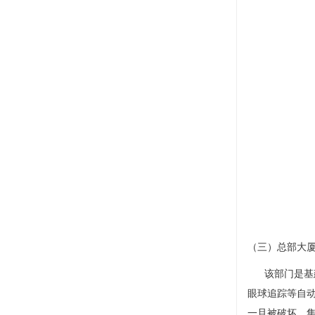
（三）总部大
该部门是基建
眼球追踪等自
一旦被破坏，