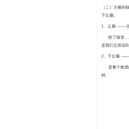
（二）大楼的
下丘脑。
1、丘脑 ——
除了嗅觉，所
是我们之前说
2、下丘脑 —
是整个集团的
钟。