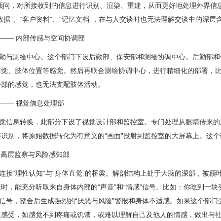
感顾问，对所接收到的信息进行识别、渲染、重建，从而更好地处理外界信
数据”、“客户资料”、“记忆文档”，在与人交谈时也无法理解交谈中的深层
 —— 内部传感与空间协调部
与测绘中心。这个部门下设后勤部、保安部和测绘协调中心。后勤部和
痛觉、肢体位置等感觉。然后再联合测绘协调中心，进行精细化的部署，
外部的感觉，也无法支配肢体活动。
 —— 视觉信息处理部
信息转换，此部分下设了视觉设计部和监控室。专门处理从眼睛传来的
识别，将原始数据转化为有意义的“画面”投射到监控室的大屏幕上。这个
-高层监察与风险感知部
接“理性认知”与“身体直觉”的桥梁。解剖结构上处于大脑的深部，被额
时，能充分听取来自身体内部的“声音”和“情感”信号。比如：你吃到一块
”信号，整合后生成强烈的“厌恶与风险”警报和身体不适感。如果这个部
在感受，如感觉不到疼痛或饥饿，或难以理解自己及他人的情感，做出与