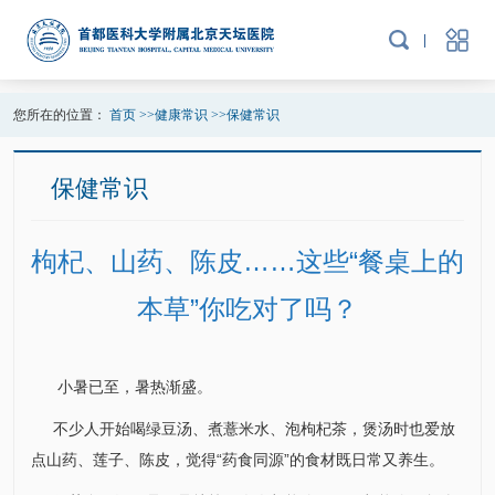
您所在的位置：
首页
>>
健康常识
>>
保健常识
保健常识
枸杞、山药、陈皮……这些“餐桌上的
本草”你吃对了吗？
小暑已至，暑热渐盛。
不少人开始喝绿豆汤、煮薏米水、泡枸杞茶，煲汤时也爱放
点山药、莲子、陈皮，觉得“药食同源”的食材既日常又养生。