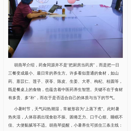
胡燕琴
介绍，药食同源并不是“把厨房当药房”，而是把一日
三餐变成最小、最日常的养生方。许多看似普通的食材，如山
药、薏苡仁、莲子、茯苓、陈皮、生姜、大枣、枸杞、桂圆等，
既是餐桌上的食物，也蕴含着中医药养生智慧。关键不在于食材
有多贵、多“补”，而在于是否适合自己的体质与当下的节气。
小暑时节，天气闷热潮湿，常被形容为“上蒸下煮”。此时暑
热夹湿，人体容易出现食欲不振、困倦乏力、口干心烦、睡眠不
佳、大便黏腻等不适。
胡燕琴
提醒，小暑养生可抓住三条主线：