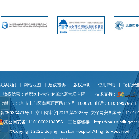
联系我们
|
网站地图
|
建议投诉
|
版权声明
|
使用帮助
|
隐私安
版权信息：首都医科大学附属北京天坛医院
技术支持：
地址：北京市丰台区南四环西路119号 100070 电话：010-59976611
P备
05033471号-1
京卫网审字[2013]第0026号 文保网安备案号：110101
京公网安备111010602104056
工信部链接：
https://beian.miit.gov.c
©Copyright 2021 Beijing TianTan Hospital.All rights Reserved