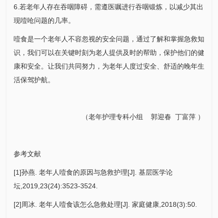
6.若老年人存在吞咽障碍，需遵医嘱进行吞咽锻炼，以减少其出
现噎呛问题的几率。
噎食是一个老年人不容忽视的安全问题，通过了解和掌握急救知
识，我们可以在关键时刻为老人提供及时的帮助，保护他们的健
康和安全。让我们共同努力，为老年人度过安全、舒适的晚年生
活保驾护航。
（
老年护理专科小组
郭迎春
丁富萍
）
参考文献
[1]孙燕. 老年人噎食的原因与急救护理[J]. 基层医学论
坛,2019,23(24):3523-3524.
[2]周冰. 老年人噎食该怎么急救处理[J]. 家庭健康,2018(3):50.