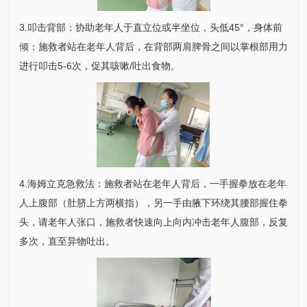
3.叩击背部：协助老年人于直立位或半坐位，头低45°，身体前
倾；施救者站在老年人背后，在背部两肩脾骨之间以掌根部用力
进行叩击5-6次，促其咳嗽/吐出食物。
4.海姆立克急救法：施救者站在老年人背后，一手握拳放在老年
人上腹部（肚脐上方两横指），另一手由腋下环绕其腰部握住拳
头，请老年人张口，施救者快速向上向内冲击老年人腹部，反复
多次，直至异物吐出。