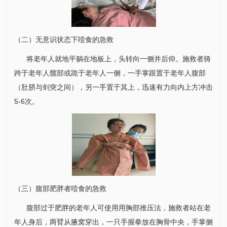
（二）无意识状态下噎食的急救
将老年人就地平躺在地板上，头转向一侧并后仰。施救者骑
跨于老年人髋部或跪于老年人一侧，一手掌跟置于老年人腹部
（肚脐与剑突之间），另一手置于其上，迅速有力向内上方冲击
5-6次。
（三）腹部肥胖者噎食的急救
腹部过于肥胖的老年人可使用用胸部推压法，施救者站在老
年人身后，两臂从腋窝穿出，一只手握拳放在胸骨中央，手掌侧