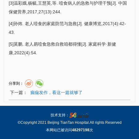
[3]温彩娥,杨毓,王慧英,等. 噎食病人的急救与护理干预[J]. 中国
保健营养,2017,27(13):244.
[4]孙炜. 老人噎食的家庭防范与急救[J]. 健康博览,2017(4):42-
43.
[5]莫鹏. 老人易噎食急救自救咱都得懂[J]. 家庭科学·新健
康,2022(4):54.
分享到：
下一篇：
癫痫发作，看这一篇就够了
技术支持：
©Copyright 2021 Beijing TianTan Hospital.All rights Reserved
本网站已被访问
48297198
次