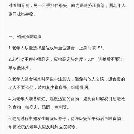
对着胸骨侧，另一只手抓住拳头，向内迅速挤压胸部，嘱老年人
张口吐出异物。
三、如何预防噎食
1.老年人尽量选择坐位或半坐位进食，上身前倾15°。
2.若行动不便必须卧床，应抬高床头角度＞30°，进餐后不要过
早放低床头。
3.老年人进食喝水时需集中注意力，避免与他人交谈，进食慢的
老人不要催促，鼓励其少食多餐、细嚼慢咽。
4.为老年人准备软烂、温度适宜的食物，避免食用容易引起噎呛
的食物，如瘦肉、汤圆、鱼刺等。
5.进食过程中如发生呛咳应暂停，待呼吸完全平稳后再喂食物，
频繁呛咳的老年人应及时到医院就诊。