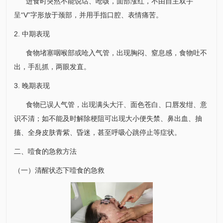
进食时突然不能说话、呛咳，面部涨红，不由自主双手
呈“V”字形放于颈部，并用手指口腔、表情痛苦。
2. 中期表现
食物堵塞咽喉部或呛入气管，出现胸闷、窒息感，食物吐不
出，手乱抓，两眼发直。
3. 晚期表现
食物已误人气管，出现满头大汗、面色苍白、口唇发绀、意
识不清；如不能及时解除梗阻可出现大小便失禁、鼻出血、抽
搐、全身皮肤青紫、昏迷，甚至呼吸心跳停止等症状。
二、噎食的急救方法
（一）清醒状态下噎食的急救