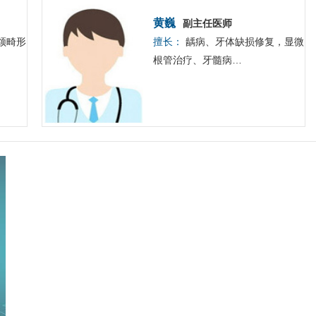
黄巍
副主任医师
颌畸形
擅长：
龋病、牙体缺损修复，显微
根管治疗、牙髓病…