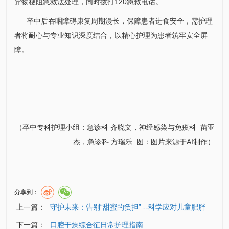
异物梗阻急救法处理，同时拨打120急救电话。
卒中后吞咽障碍康复周期漫长，保障患者进食安全，需护理
者将耐心与专业知识深度结合，以精心护理为患者筑牢安全屏
障。
（
卒中专科护理小组：
急诊科
齐晓文，
神经感染与免疫科
苗亚
杰
，
急诊科
方瑞乐
图：
图片来源于
AI制作）
分享到：
上一篇：
守护未来：告别“甜蜜的负担” --科学应对儿童肥胖
下一篇：
口腔干燥综合征日常护理指南