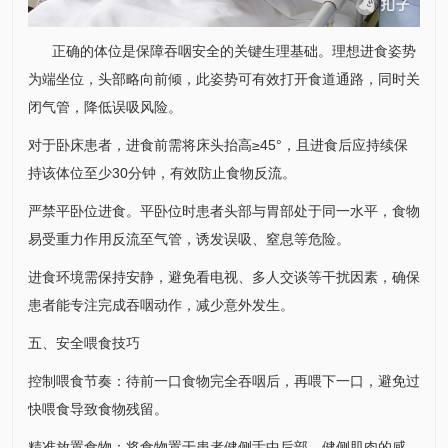
正确的体位是保障吞咽安全的关键生理基础。理想进食姿势
为端坐位，头部略向前倾，此姿势可有效打开食道通路，同时关
闭气管，降低误吸风险。
对于卧床患者，进食前需将床头抬高≥45°，且进食后应持续保
持该体位至少30分钟，有效防止食物反流。
严禁平卧位进食。平卧位时患者头部与胃部处于同一水平，食物
易受重力作用反流至气管，诱发误吸、窒息等危险。
进食环境需保持安静，避免看电视、多人交谈等干扰因素，确保
患者能专注完成吞咽动作，减少意外发生。
五、安全喂食技巧
控制喂食节奏：待前一口食物完全吞咽后，再喂下一口，避免过
快喂食导致食物残留。
精准放置食物：将食物置于患者健侧舌中后部。健侧肌肉的感