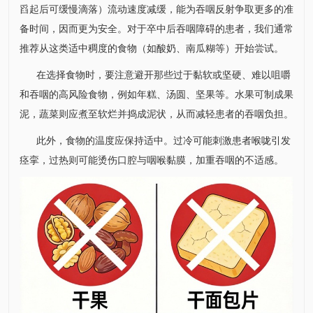
舀起后可缓慢滴落）流动速度减缓，能为吞咽反射争取更多的准
备时间，因而更为安全。对于卒中后吞咽障碍的患者，我们通常
推荐从这类适中稠度的食物（如酸奶、南瓜糊等）开始尝试。
在选择食物时，要注意避开那些过于黏软或坚硬、难以咀嚼
和吞咽的高风险食物，例如年糕、汤圆、坚果等。水果可制成果
泥，蔬菜则应煮至软烂并捣成泥状，从而减轻患者的吞咽负担。
此外，食物的温度应保持适中。过冷可能刺激患者喉咙引发
痉挛，过热则可能烫伤口腔与咽喉黏膜，加重吞咽的不适感。