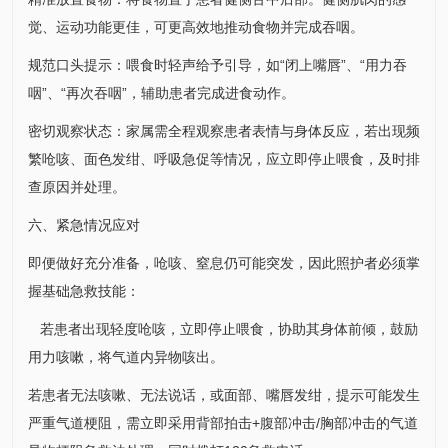
觉、运动功能更佳，可更高效地推动食物并完成吞咽。
规范口头提示：喂食时轻声给予引导，如“闭上嘴唇”、“用力吞
咽”、“再次吞咽”，辅助患者完成进食动作。
密切观察状态：家属需全程观察患者表情与身体反应，若出现频
繁呛咳、面色发绀、呼吸急促等情况，应立即停止喂食，及时排
查原因并处理。
六、紧急情况应对
即便做好充分准备，呛咳、窒息仍可能突发，因此照护者必须掌
握基础急救技能：
若患者出现轻度呛咳，立即停止喂食，协助其身体前倾，鼓励
用力咳嗽，将气道内异物咳出。
若患者无法咳嗽、无法说话，或面部、嘴唇发绀，提示可能发生
严重气道梗阻，需立即采用背部拍击+腹部冲击/胸部冲击的气道