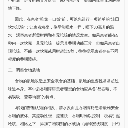
小时后；进食时间异常延长，或拒绝进食；短期内体重无法解释
地下降。
因此，在患者“吃第一口饭”前，可以先进行一项简单的“洼田
饮水试验”：让患者端坐，像平常喝水一样，喝下30毫升的温
水，观察患者所需时间和有无呛咳的情况发生。如果患者能在5
秒内一次饮完，且无呛咳，提示其吞咽功能正常，但如果患者出
现呛咳、不能一次饮完或用时超过5秒，往往提示患者存在不同
程度的吞咽障碍。
二、调整食物质地
食物的质地改造是安全喂食的基础，质地的重要性常常超过
味道本身。卒中后吞咽障碍患者理想的食物应具备“易吞咽、不
易误吸、营养均衡”的特点。
与我们普遍认知的相反，清水反而是吞咽障碍患者最难安全
吞咽的液体。其流动性强、流速快，吞咽时难以控制，极易引起
呛咳。相比之下，添加了增稠剂的水或汤（如蜂蜜状稠度，用勺