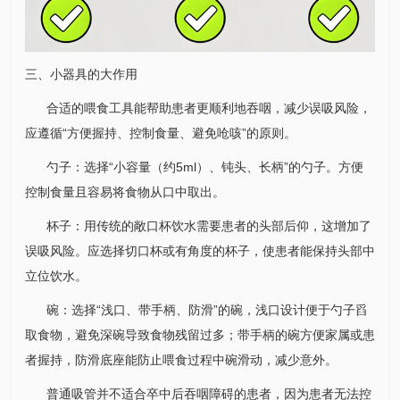
三、小器具的大作用
合适的喂食工具能帮助患者更顺利地吞咽，减少误吸风险，
应遵循“方便握持、控制食量、避免呛咳”的原则。
勺子：选择“小容量（约5ml）、钝头、长柄”的勺子。方便
控制食量且容易将食物从口中取出。
杯子：用传统的敞口杯饮水需要患者的头部后仰，这增加了
误吸风险。应选择切口杯或有角度的杯子，使患者能保持头部中
立位饮水。
碗：选择“浅口、带手柄、防滑”的碗，浅口设计便于勺子舀
取食物，避免深碗导致食物残留过多；带手柄的碗方便家属或患
者握持，防滑底座能防止喂食过程中碗滑动，减少意外。
普通吸管并不适合卒中后吞咽障碍的患者，因为患者无法控