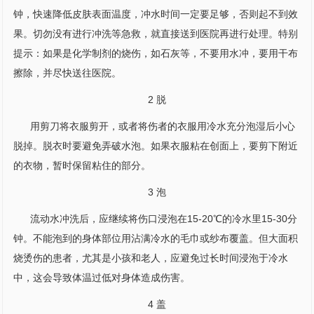
钟，快速降低皮肤表面温度，冲水时间一定要足够，否则起不到效
果。切勿没有进行冲洗等急救，就直接送到医院再进行处理。特别
提示：如果是化学制剂的烧伤，如石灰等，不要用水冲，要用干布
擦除，并尽快送往医院。
2 脱
用剪刀将衣服剪开，或者将伤者的衣服用冷水充分泡湿后小心
脱掉。脱衣时要避免弄破水泡。如果衣服粘在创面上，要剪下附近
的衣物，暂时保留粘住的部分。
3 泡
流动水冲洗后，应继续将伤口浸泡在15-20℃的冷水里15-30分
钟。不能泡到的身体部位用沾满冷水的毛巾或纱布覆盖。但大面积
烧烫伤的患者，尤其是小孩和老人，应避免过长时间浸泡于冷水
中，这会导致体温过低对身体造成伤害。
4 盖