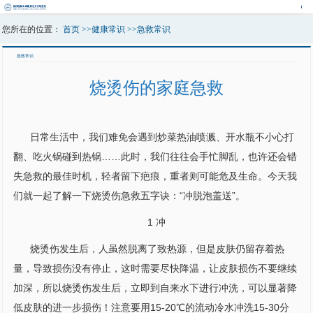
您所在的位置：
首页
>>
健康常识
>>
急救常识
急救常识
烧烫伤的家庭急救
日常生活中，我们难免会遇到炒菜热油喷溅、开水瓶不小心打
翻、吃火锅碰到热锅……此时，我们往往会手忙脚乱，也许还会错
失急救的最佳时机，轻者留下疤痕，重者则可能危及生命。今天我
们就一起了解一下烧烫伤急救五字诀：“冲脱泡盖送”。
1 冲
烧烫伤发生后，人虽然脱离了致热源，但是皮肤仍留存着热
量，导致损伤没有停止，这时需要尽快降温，让皮肤损伤不要继续
加深，所以烧烫伤发生后，立即到自来水下进行冲洗，可以显著降
低皮肤的进一步损伤！注意要用15-20℃的流动冷水冲洗15-30分