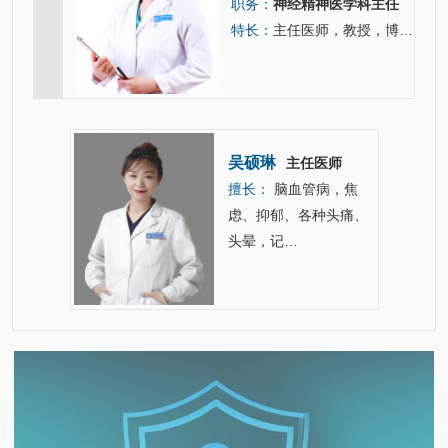
职务：
神经精神医学科主任
特长：
主任医师，教授，博士生导师，天坛医院神经精神医学与临床心理科主任，睡眠中心主任《中国卒中杂志》副主编…
吴硕琳
师
主任医师
经内科学
擅长：
脑血管病，焦
学与临床
虑、抑郁、各种头痛、
、睡眠障
头晕，记…
神分裂