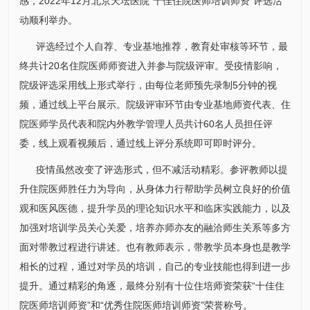
感，2022年12月北京天坛医院“十佳住院医师培训师资”评选活
动顺利举办。
评选经过个人自荐、专业基地推荐，
教育处
审核等环节，最
终共计20名住院医师师资进入并参与院级评审。受疫情影响，
院级评选采用线上形式举行，由每位老师预先录制5分钟的视
频，通过线上平台展示。院级评审环节由专业基地师资代表、住
院医师学员代表和院内外教学管理人员共计60名人员担任评
委，线上观看视频后，通过线上评分系统即可即时评分。
疫情虽然改变了评选形式，但不减活动精彩。参评教师以提
升住院医师胜任力为导向，从身体力行帮助学员树立良好的价值
观和医风医德，提升学员的理论知识水平和临床实践能力，以及
加强对培训学员关心关爱，培养亦师亦友的融洽师生关系等多方
面对带教过程进行讲述。也有教师表示，带教学员本身也是教学
相长的过程，通过对学员的培训，自己的专业技能也得到进一步
提升。通过精彩的角逐，最终分别有十位住培师资荣获“十佳住
院医师培训师资”和“优秀住院医师培训师资”荣誉称号。