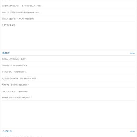
相约夏季，爱与记忆同行——老年病科成功举办2017年第…
润物细无声 丝丝入心弦——感染科护士鲍丽娜平凡的一…
节前练兵，处变不惊——天坛神外护理应急演练
江爷爷又添“孙女”啦
健康指导
MORE>
优质蛋白：您不可或缺的“生命燃料”
吃饭总呛咳？可能是吞咽障碍在“搞鬼”
每个月的“渡劫”，到底是谁在搞鬼？
视力突然变差≠度数加深！ 这些“眼镜救不回”的情况…
大脑董事会：解码你身体里的“高管部门”
呼吸，不止是“喘气”——被忽略的健康
你的身体，如何上演一场“伤口修复大战”？
护士节专题
MORE>