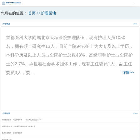
您所在的位置：
首页
>>
护理园地
护理概况
MORE>
首都医科大学附属北京天坛医院护理队伍，现有护理人员1050
名，拥有硕士研究生13人，目前全院94%护士为大专及以上学历，
本科学历及以上人员占全院护士总数43%，高级职称护士占全院护
士的2.7%。承担着社会学术团体工作，现有主任委员1人，副主任
委员3人，委…
详细>>
护理咨讯
MORE>
博弈教学技能，飞扬护理年华 ——北京天坛医院召开202…
护理部举办2021年临床护理教师中英文授课比赛
普及压疮预防，延伸护理服务
医精诚 爱无疆