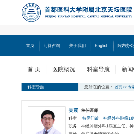
首页
问答咨询
关于我们
English
院内办
首 页
医院概况
科室导航
新闻
科室导航
您所在的位置：
首页
>>
专
吴震
主任医师
科室：
特需门诊
神经外科肿瘤1
职务：神经肿瘤外科1病区主任、
擅长：颅底脑干肿瘤的诊治