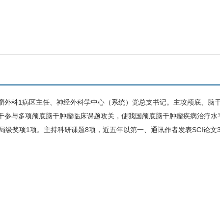
瘤
外科
1病区主任、
神经外科
学中心（系统）党总支书记。主攻颅底、脑
干参与多项颅底脑干肿瘤临床课题攻关，使我国颅底脑干肿瘤疾病治疗水
级奖项1项。主持科研课题8项，近五年以第一、通讯作者发表SCI论文3