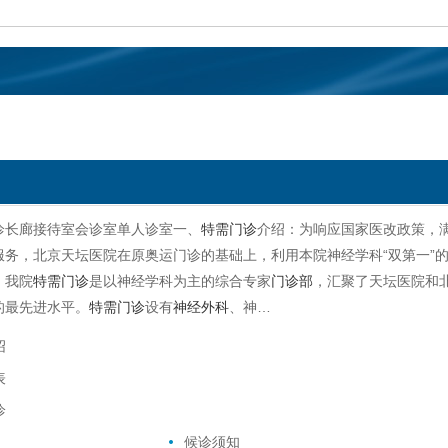
诊长廊接待室会诊室单人诊室一、
特需门诊
介绍：为响应国家医改政策，
服务，北京天坛医院在原奥运门诊的基础上，利用本院神经学科“双第一”的
。我院
特需门诊
是以神经学科为主的综合专家
门诊部
，汇聚了天坛医院和
的最先进水平。
特需门诊
设有
神经外科
、神…
绍
表
诊
候诊须知