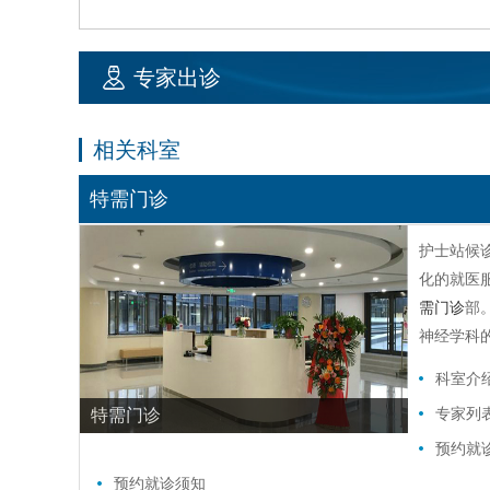
专家出诊
相关科室
特需门诊
护士站候
化的就医
需门诊
部
神经学科
科室介
专家列
特需门诊
预约就
预约就诊须知