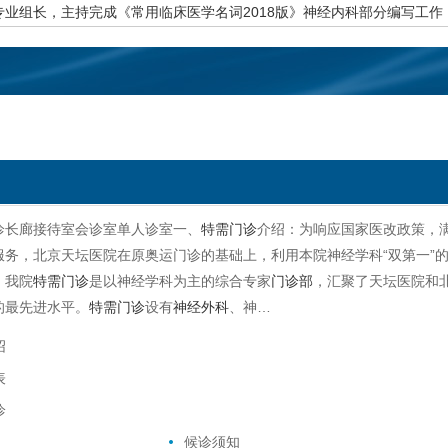
专业组长，主持完成《常用临床医学名词2018版》神经
内科
部分编写工作
责人，主持每周疑难疾病专家会诊，以及年度北京市神经科临床病理讨论
重大研究项目1项，主持完成省部级课题3项，完成北京市自然科学基金课题
诊长廊接待室会诊室单人诊室一、
特需门诊
介绍：为响应国家医改政策，
服务，北京天坛医院在原奥运门诊的基础上，利用本院神经学科“双第一”的
。我院
特需门诊
是以神经学科为主的综合专家
门诊部
，汇聚了天坛医院和
的最先进水平。
特需门诊
设有
神经外科
、神…
绍
表
诊
候诊须知