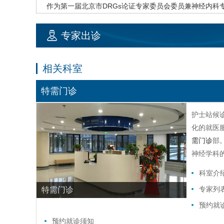
作为第一届北京市DRGs论证专家委员会委员兼神经
内科
天坛医院神经疾病专科联盟疑难重症疾病会诊中心常务负
参与完成国家重大研究发展计划课题2项，主持完成北京市
专家出诊
心期刊论文60余篇。获得北京市科技进步3等奖1次。
相关科室
特需门诊
护士站候
化的就医
需门诊
部
神经学科
科室介
专家列
特需门诊
预约就
预约就诊须知