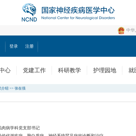
中华
公
登录
注册
中心
党建工作
科研教学
护理园地
就
家介绍
>>
张在强
肌肉病学科党支部书记
遗传代谢疾病、脑白质病、神经系统罕见病的诊断和治疗