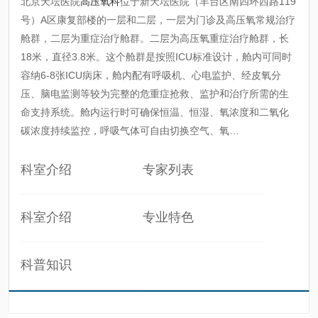
北京天坛医院
高压氧科
位于新天坛医院（丰台区南四环西路119
号）A区康复部楼的一层和二层，一层为门诊及高压氧常规治疗
舱群，二层为重症治疗舱群。二层为高压氧重症治疗舱群，长
18米，直径3.8米。这个舱群是按照ICU标准设计，舱内可同时
容纳6-8张ICU病床，舱内配有呼吸机、心电监护、经皮氧分
压、脑电监测等较为完整的危重症抢救、监护和治疗所需的生
命支持系统。舱内运行时可确保恒温、恒湿、氧浓度和二氧化
碳浓度持续监控，呼吸气体可自由切换空气、氧…
科室介绍
专家列表
科室介绍
专业特色
科普知识