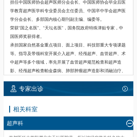
担任中国医师协会超声医师分会会长、中国医师协会毕业后医
学教育超声医学科专业委员会主任委员、中国卒中学会超声医
学分会会长、多部国内核心期刊副主编、编委等。
荣获“国之名医”、“天坛名医”，国务院政府特殊津贴专家，中
国医师奖获得者。
承担国家自然基金重点项目、面上项目、科技部重大专项课题
等。指导及带领科室开展介入超声、经颅超声、血管超声、术
中超声等多个领域，率先开展了血管超声规范检查和超声造
影、经颅超声检查帕金森病、肺部肿瘤超声造影和消融治疗、
肝癌的消融治疗、颈动脉斑块稳定性评估等。
主持制定了经颅超声检查帕金森病中国指南、中国介入性超声
专家出诊
指南、血管超声指南、超声造影指南等。
擅长： 血管超声、经颅超声诊断帕金森病、腹部、浅表器官超
相关科室
声诊断；肝脏、肾脏、甲状腺、乳腺等的介入超声诊断与治疗
超声科