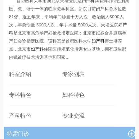
首都医科大学附属北京天坛医院是
妇产科
具有鲜明特色的集
医、教、研于一体的临床教学科室。新院目前
妇产科
总床位数
81张。近五年来，平均年门诊量十万人次，收治病人6000人
次，年急诊量 5000人次，年手术量 5000人次。天坛医院
妇产
科
是北京市高危孕产妇抢救指定医院；北京市妊娠合并脑病孕
产妇会诊指定医院。该科室是首都医科大学
妇产科
博士培养
点，北京市
妇产科
住院医师规范化培训专业基地，拥有卫生部
内镜诊疗技术培训基地和国家…
科室介绍
专家列表
专科特色
妇科特色
产科特色
专业交流
特需门诊