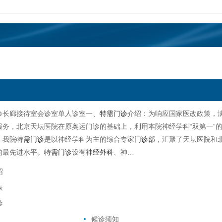
诊长廊接待室会诊室单人诊室一、
特需门诊
介绍：为响应国家医改政策，
服务，北京天坛医院在原奥运门诊的基础上，利用本院神经学科“双第一”的
。我院
特需门诊
是以神经学科为主的综合专家
门诊部
，汇聚了天坛医院和
的最先进水平。
特需门诊
设有
神经外科
、神…
绍
表
诊
候诊须知