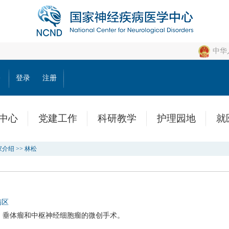
中华
公
登录
注册
中心
党建工作
科研教学
护理园地
就
家介绍
>>
林松
病区
、垂体瘤和中枢神经细胞瘤的微创手术。