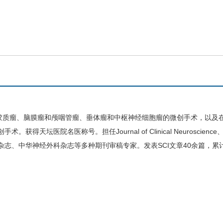
质瘤、脑膜瘤和颅咽管瘤、垂体瘤和中枢神经细胞瘤的微创手术，以及在
号。担任Journal of Clinical Neuroscience、Current Res
华医学杂志、中华
神经外科
杂志等多种期刊审稿专家。发表SCI文章40余篇，累计I