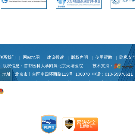
联系我们
|
网站地图
|
建议投诉
|
版权声明
|
使用帮助
|
隐私安
版权信息：首都医科大学附属北京天坛医院
技术支持：
地址：北京市丰台区南四环西路119号 100070 电话：010-59976611
P备
05033471号-1
京卫网审字[2013]第0026号 文保网安备案号：110101
京公网安备111010602104056
工信部链接：
https://beian.miit.gov.c
©Copyright 2021 Beijing TianTan Hospital.All rights Reserved
本网站已被访问
48307033
次