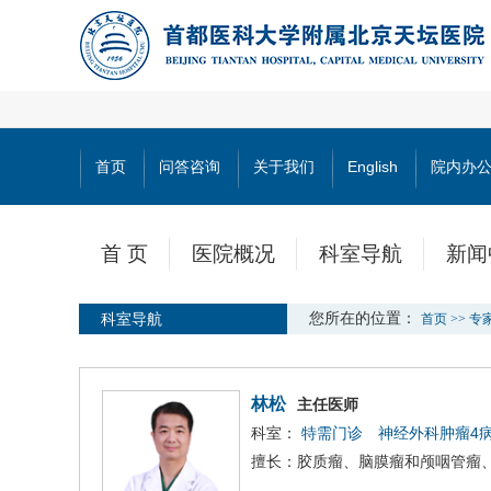
首页
问答咨询
关于我们
English
院内办
首 页
医院概况
科室导航
新闻
科室导航
您所在的位置：
首页
>>
专
林松
主任医师
科室：
特需门诊
神经外科肿瘤4
擅长：胶质瘤、脑膜瘤和颅咽管瘤