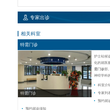
专家出诊
相关科室
特需门诊
护士站候
化的就医
需门诊
部
神经学科
科室介
专家列
特需门诊
预约就
预约就诊须知