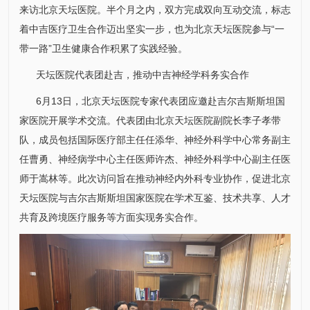
来访北京天坛医院。半个月之内，双方完成双向互动交流，标志
着中吉医疗卫生合作迈出坚实一步，也为北京天坛医院参与“一
带一路”卫生健康合作积累了实践经验。
天坛医院代表团赴吉，推动中吉神经学科务实合作
6月13日，北京天坛医院专家代表团应邀赴吉尔吉斯斯坦国
家医院开展学术交流。代表团由北京天坛医院副院长
李子孝
带
队，成员包括
国际医疗部
主任
任添华
、
神经外科
学中心常务副主
任
曹勇
、
神经病学中心
主任医师
许杰
、
神经外科
学中心副主任医
师
于嵩林
等。此次访问旨在推动神经内
外科
专业协作，促进北京
天坛医院与吉尔吉斯斯坦国家医院在学术互鉴、技术共享、人才
共育及跨境医疗服务等方面实现务实合作。