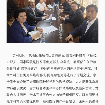
访问期间，代表团先后与巴合特别克·凯普别科维奇·卡德拉
力耶夫、国家医院副院长库鲁克耶夫·乌鲁克、教研部主任巴格
什别科娃·巴克提古尔、神经
内科
主任克里姆库洛娃·阿塞尔、
神
经外科
主任阿克马塔利耶夫·阿克尔别克等进行了专题交流。
李
子孝
全面介绍了天坛医院神经学科的教学资源、人才培养体系及
学科建设优势，吉方结合本国卒中诊疗体系现状及临床需求，对
联合人才培养、学术互通等合作方向给予积极回应。双方围绕神
经学科常态化交流机制、远程医疗协作平台建设、医务人员进修