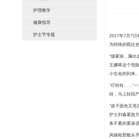
护理教学
健康指导
护士节专题
2017年7月
为特殊的既往
“烟雾病，脑出
王娜
将这个危
小生命的到来
“叮铃铃……”
转，马上转回产
“孩子面色又苍
护士
刘淼
紧急
条不紊的紧凑进
风驰电掣般从