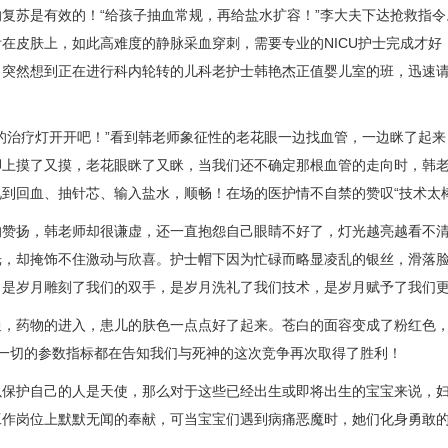
的复苏是有效的！“给孩子抽血常规，再给盐水扩容！”李大夫下达抢救指
在皮肤上，如此高难度的静脉采血穿刺，需要专业的NICU护士完成才
，突然想到正在进行科内轮转的
儿科
老护士韩艳杰正值婴儿室的班，迅速
台的治疗灯开开吧！”看到韩老师象征性的老花眼一边找血管，一边眯了起
脚上摸了又摸，老花眼眯了又眯，当我们还不确定那根血管的走向时，韩老
到回血、抽针芯、输入盐水，顺畅！在场的医护情不自禁的赞叹“技术太棒了
的赞扬，韩老师却很谦虚，还一直抱怨自己眼睛不好了，灯光越亮越看不
光，却掩饰不住激动与欣喜。护士帽下因为忙碌而略显凌乱的银丝，滑落
，是岁月雕刻了我们的双手，是岁月洗礼了我们技术，是岁月赋予了我们
，药物的进入，患儿的肤色一点点好了起来。苍白的面容变成了粉红色，心
，一切的参数指标都在告知我们与死神的这次竞争再次取得了胜利！
以保护自己的人是天使，那么对于这些已经出生或即将出生的宝宝来说，
工作岗位上默默无闻的奉献，可当宝宝们遇到病痛恶魔时，她们化身勇敢