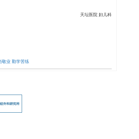
天坛医院 妇
儿科
岗敬业 勤学苦练