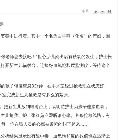
字号：
道
稳的节奏中进行着。其中一个名为白学燕（化名）的产妇，因
产张老师您去接吧！”担心胎儿娩出后有缺氧的发生，护士长
员打开新生儿辐射台，连接好血氧饱和度监测仪，等待这个
燕的孩子轻度窒息3分钟，在
手术室
经过抢救现在状态好
术室
完成新生儿抢救是有多么的紧张。
。把新生儿放到辐射台上，
袁明芷
护士为孩子连接血氧，
新生儿抢救。护士
张红茹
立即听诊心率。各条抢救线路，有
白，每一位在场人员的心都被紧紧的纠了起来……
气分析结果显示没有酸中毒，血氧饱和度的数值也在逐渐上