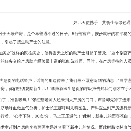
妇儿天使携手，共筑生命绿色通
7日对于天坛产房，是个再普通不过的日子。5台剖宫产，按步就班的在平
史，引起了接生助产士的注意。
血病史”这样的既往病史，使得当天上班的助产士引起了警觉。“这个剖宫
险的任务交给产房助产经验最丰富的
张红茹
老师。同时，在产房等待的人
。
一声急促的电话铃声，话筒的那边传来了我们最不愿意听到的消息：“白学
房，你们密切观察新生儿！”
李燕蓉
医生急促的呼吸声告知我们刚才在
手
白了，准备吸氧！”
张红茹
老师人还未到大产房的门口，声音却先冲了进来
为脐动脉血做血气分析，护士长
王娜
呼叫
儿科
医生、产科医生到产房进行
行着。“心率下降，90次/分，马上正压通气！”此时，新生儿的面容苍
手术室
赶到产房的
李燕蓉
医生迅速查看了新生儿的情况。而此时脐动脉血