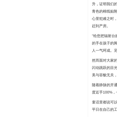
升，证明我们
青色的棉线贴附
心里犯难之时
赶到产房。
“给您把辐射
的手在孩子的
人一气呵成。见
然而面对大家
闪动跳跃的目
美与容貌无关
随着静脉的开通
度近乎100%
童话里都说可
平日在自己的