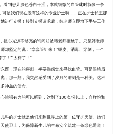
令。看到患儿肤色苍白干涩，本就细微的血管此时就像一条
好，可是我们现在没有这样的专业护士啊……正在护士长
王娜
请她进行支援！接到支援请求后，韩老师立即放下手头工作
来，担心光源不够亮的询问却被韩老师拒绝了。只见韩老师
师却坚定的说：“拿套管针来！”绷皮、消毒、穿刺，一个
！”“太棒了！”
清东西，现在的穿刺一半要靠感觉来寻找血管。可是眼镜后
脸庞，那一刻，我突然感受到了岁月的雕刻是一种美。这种
更多神圣的使命。
跳强有力的可以听到，达到了100次/分以上，血样饱和
妇
儿科
的护士就是他们来到世界上的第一位守护天使。她们
的天使卫士，为保障新生儿的生命安全筑建一条绿色通道！