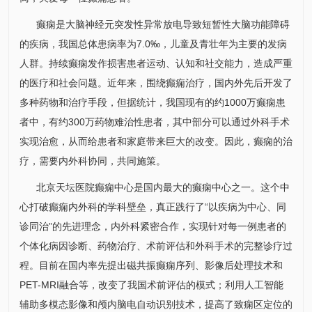
癫痫是大脑神经元突发性异常放电导致短暂性大脑功能障碍
的疾病，我国总体患病率为7.0‰，儿童及青壮年为主要的发病
人群。持续癫痫发作损害患者运动、认知和社交能力，造成严重
的医疗和社会问题。近年来，围绕癫痫治疗，国内外先后开发了
多种药物和治疗手段，但据统计，我国现有的约1000万癫痫患
者中，有约300万药物难治性患者，其中部分可以通过
外科
手术
实现治愈，从而给患者和家庭带来巨大的改变。因此，癫痫的治
疗，需要内
外科
协同，共同施策。
北京天坛医院癫痫中心是国内最大的癫痫中心之一。这个中
心打破癫痫内
外科
的学科壁垒，真正践行了“以疾病为中心、同
诊同治”的先进理念，内
外科
紧密合作，实现针对每一例患者的
个体化病因诊断、药物治疗、术前评估和
外科
手术的完整诊疗过
程。目前在国内率先提出磁共振癫痫序列、影像后处理技术和
PET-MRI融合等，改变了我国术前评估的模式；利用人工智能
辅助多模态影像和颅内脑电自动识别技术，提高了致痫区定位的