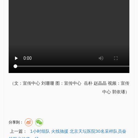
（文：
宣传中心
刘珊珊
图：
宣传中心
岳朴
赵晶晶
视频：
宣传
中心
郭依璠）
分享到：
上一篇：
1小时组队 火线驰援 北京天坛医院30名采样队员奋