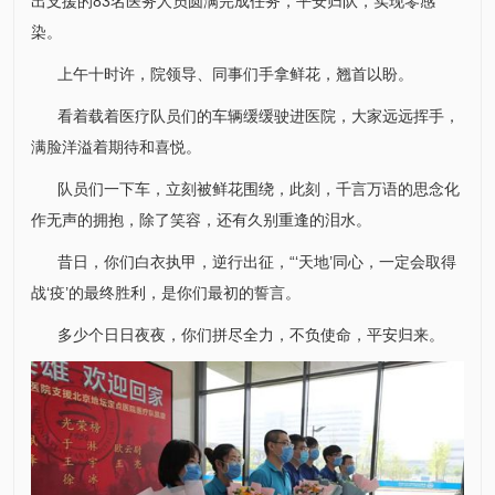
出支援的83名医务人员圆满完成任务，平安归队，实现零感
染。
上午十时许，院领导、同事们手拿鲜花，翘首以盼。
看着载着医疗队员们的车辆缓缓驶进医院，大家远远挥手，
满脸洋溢着期待和喜悦。
队员们一下车，立刻被鲜花围绕，此刻，千言万语的思念化
作无声的拥抱，除了笑容，还有久别重逢的泪水。
昔日，你们白衣执甲，逆行出征，“‘天地’同心，一定会取得
战‘疫’的最终胜利，是你们最初的誓言。
多少个日日夜夜，你们拼尽全力，不负使命，平安归来。