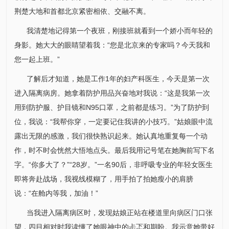
荆楚大地和首都北京紧密相依、交融不离。
我清楚地记得第一个夜班，刚接班就看到一个娇小而年轻的
身影。她大大的眼睛望着我：“您是北京来的专家吗？今天我和
您一起上班。”
了解后才知道，她是工作1年的
妇产科
医生，今天是第一次
进入隔离病房。她拿着防护用品兴奋地对我说：“这是我第一次
用到防护服、护目镜和N95口罩，之前都是练习。”为了防护到
位，我说：“我帮你穿，一定要记住我讲的小技巧。”姑娘眼中流
露出无限的感激，我们很快熟识起来。她认真地重复每一个动
作，时不时会恍然大悟地点头。最后我用记号笔在她胸前写下名
字。“你多大了？”“28岁。”一名90后，非呼吸专业的年轻女医生
即将奔赴战场，我视线模糊了，用手拍了拍她瘦小的肩膀
说：“在舱内等我，加油！”
当我进入隔离病区时，发现姑娘正站在楼道里向病区门口张
望，四目相对时我读懂了她眼神中的忐忑和期盼。我示意她带好