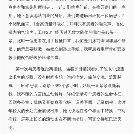
查房本和氧饱和度指夹，一起走到病房门前。在推开房门的一刹
那，她下意识地站到我的身后。我们走进病房环视三位病患，2
个储氧面罩、1台高流量呼吸机，耳畔只有患者的喘息声、湿化
瓶内的气流声，工作23年经历过无数大阵仗的我也是心头一
紧。此时一位患者在用手拉扯口罩，我忙走到床前询问哪里不舒
服，他示意要咳嗽，姑娘立刻递上手纸，我帮患者重新带好面罩
教会他配合呼吸挤压储气囊。
第一次与患者近距离接触，隔着护目镜我看到了他眼中流露
出求生的期盼。没有时间多想，询问病情、简单交流、监测脉
氧……50名患者，巡诊下来2个多小时，姑娘一直紧紧跟随着
我，我不懂的方言她主动解释，详细记录每个患者的生命体征。
回到办公室，我俩又开始查看化验、调整医嘱、记录病程，这时
年轻人的长处完全展现出来，她飞快地在各个界面中转换，书写
病程。屏幕上长长的滚动条在不断地缩短，写完交接班已近天
明。