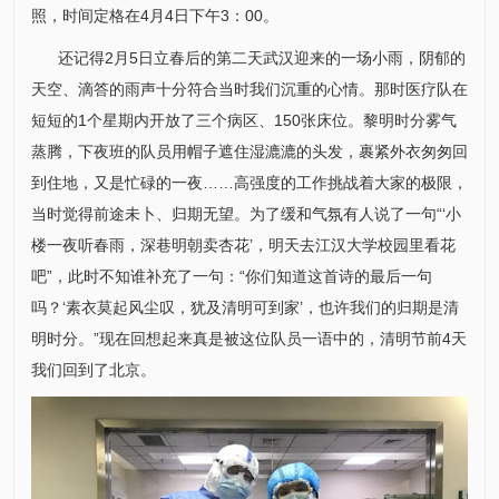
照，时间定格在4月4日下午3：00。
还记得2月5日立春后的第二天武汉迎来的一场小雨，阴郁的
天空、滴答的雨声十分符合当时我们沉重的心情。那时医疗队在
短短的1个星期内开放了三个病区、150张床位。黎明时分雾气
蒸腾，下夜班的队员用帽子遮住湿漉漉的头发，裹紧外衣匆匆回
到住地，又是忙碌的一夜……高强度的工作挑战着大家的极限，
当时觉得前途未卜、归期无望。为了缓和气氛有人说了一句“‘小
楼一夜听春雨，深巷明朝卖杏花’，明天去江汉大学校园里看花
吧”，此时不知谁补充了一句：“你们知道这首诗的最后一句
吗？‘素衣莫起风尘叹，犹及清明可到家’，也许我们的归期是清
明时分。”现在回想起来真是被这位队员一语中的，清明节前4天
我们回到了北京。