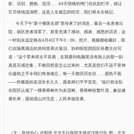
影、话别、拥抱、流泪……64天情绪的闸门在此刻打开，就让
它尽情地流淌吧，这是人生难忘的经历，我们将永生铭记。
今天下午“新十楼医生群”里传来了好消息，最后一名患者出
院，病区患者清零了。群里充满了感动、感谢、感恩的话语，这
一时刻永远定格在4月4日下午3：00。照片、视频都收藏好，我
们在隔离酒店的房间里再次落泪。协和医院西院区孙麓主任写
道：“这个零来得太不容易，在我看到电脑里没有病人的那一刻
真是百感交集，不敢回想是怎么过来的，尤其是您们不远千里伸
出援助之手令我们终身难忘，每一天都历历在目……愿热干面
——炸酱面的友谊长长久久，愿老师们平平安安。”临行前全队
在院区认领了一棵香樟树作为友谊树。香樟树枝繁叶茂，象征健
康长寿，愿祖国山河无恙，人民幸福安康。
（文：
宣传中心
卢国强
北京天坛医院支援武汉医疗队 图：北京