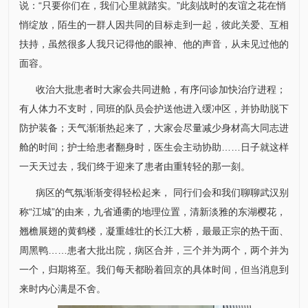
说：“只要你们在，我们心里就踏实。”此刻战时的友谊之花在悄
悄绽放，陌生的一群人因共同的目标走到一起，彼此关爱、互相
扶持，虽然很多人我只记得他的眼神、他的声音，从未见过他的
面容。
收治大批患者时大家会共同进舱，有序问诊加快治疗进程；
有人体力不支时，同班的队员会护送他进入缓冲区，并协助脱下
防护装备；天气渐渐热起来了，大家会尽量减少身材高大同志进
舱的时间；护士给患者翻身时，医生会主动协助……日子就这样
一天天过去，我们终于迎来了患者由重转轻的那一刻。
病区的气氛渐渐变得轻松起来， 同行们会和我们聊聊武汉别
称“江城”的由来，九省通衢的地理位置，清新淡雅的东湖樱花，
翘檐展翅的黄鹤楼，凝重雄壮的长江大桥，最最正宗的热干面、
周黑鸭……患者大批出院，病区合并，三个并为两个，两个并为
一个，归期将至。我们每天都盼着回京的具体时间，但当消息到
来时内心满是不舍。