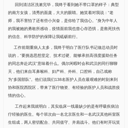
回到清洁区洗漱完毕，我终于看到她不带口罩的样子：典型
的
南方
女孩，清秀的面庞，大大的眼睛。她笑着对我说：“老
师，我不害怕了还有些小兴奋，是你给了我信心。”身为中年人
的我被她的勇敢所感动，疫情面前我也曾心存恐惧，是救死扶伤
的信念、科学防护的保障让我砥砺前行。
工作前期重病人太多，我终于明白了医疗队书记做总动员时
说的，“要挑选思想坚定、技术过硬、能够承担高强度援助任务
的同志奔赴武汉”意味着什么。偶尔闲暇时会和武汉的同行聊聊
天，他们来自
耳鼻喉科
、
妇产科
、
外科
、
口腔科
，自己戏称
为“多国部队”。他们说我们138名医护人员在最艰难的时刻来到
协和医院西院区，带来了医疗物资、有经验的医护人员和战胜疫
情的信心。
工作起来我就明白，其实临床一线最缺少的是有呼吸疾病治
疗经验的医生。每个班次由一名北京医生和一名武汉其他科室医
生组成，两人密切配合、共同值守、并肩战斗。他们有时开玩笑