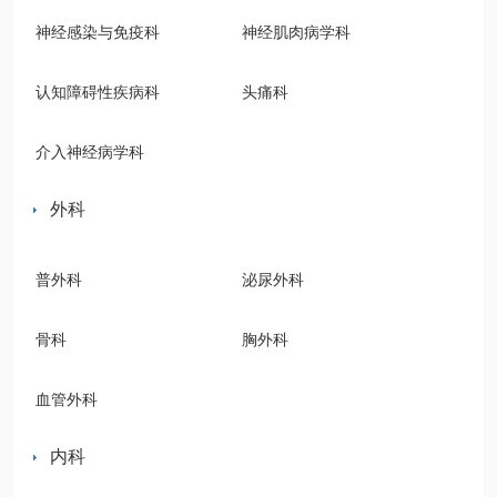
血管神经病
神经感染与免疫科
神经肌肉病学科
学科2病区
认知障碍性疾病科
头痛科
血管神经病
学科3病区
介入神经病学科
急诊神经病
外科
学科
普外科
泌尿外科
骨科
胸外科
血管外科
内科